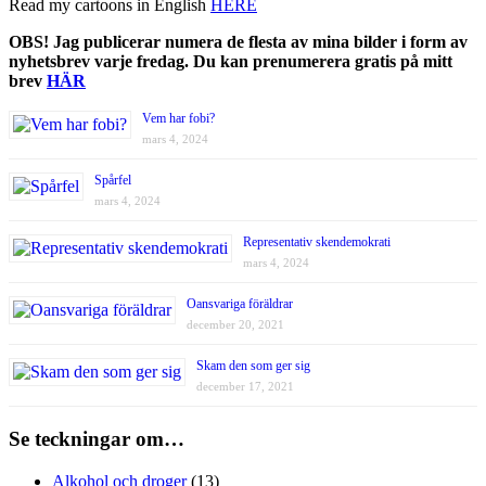
Read my cartoons in English
HERE
OBS! Jag publicerar numera de flesta av mina bilder i form av
nyhetsbrev varje fredag. Du kan prenumerera gratis på mitt
brev
HÄR
Vem har fobi?
mars 4, 2024
Spårfel
mars 4, 2024
Representativ skendemokrati
mars 4, 2024
Oansvariga föräldrar
december 20, 2021
Skam den som ger sig
december 17, 2021
Se teckningar om…
Alkohol och droger
(13)