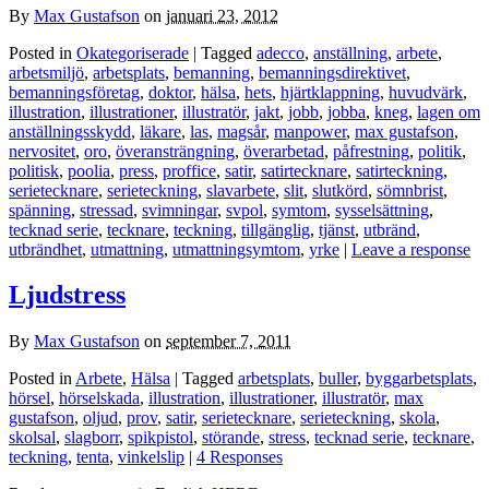
By
Max Gustafson
on
januari 23, 2012
Posted in
Okategoriserade
| Tagged
adecco
,
anställning
,
arbete
,
arbetsmiljö
,
arbetsplats
,
bemanning
,
bemanningsdirektivet
,
bemanningsföretag
,
doktor
,
hälsa
,
hets
,
hjärtklappning
,
huvudvärk
,
illustration
,
illustrationer
,
illustratör
,
jakt
,
jobb
,
jobba
,
kneg
,
lagen om
anställningsskydd
,
läkare
,
las
,
magsår
,
manpower
,
max gustafson
,
nervositet
,
oro
,
överansträngning
,
överarbetad
,
påfrestning
,
politik
,
politisk
,
poolia
,
press
,
proffice
,
satir
,
satirtecknare
,
satirteckning
,
serietecknare
,
serieteckning
,
slavarbete
,
slit
,
slutkörd
,
sömnbrist
,
spänning
,
stressad
,
svimningar
,
svpol
,
symtom
,
sysselsättning
,
tecknad serie
,
tecknare
,
teckning
,
tillgänglig
,
tjänst
,
utbränd
,
utbrändhet
,
utmattning
,
utmattningsymtom
,
yrke
|
Leave a response
Ljudstress
By
Max Gustafson
on
september 7, 2011
Posted in
Arbete
,
Hälsa
| Tagged
arbetsplats
,
buller
,
byggarbetsplats
,
hörsel
,
hörselskada
,
illustration
,
illustrationer
,
illustratör
,
max
gustafson
,
oljud
,
prov
,
satir
,
serietecknare
,
serieteckning
,
skola
,
skolsal
,
slagborr
,
spikpistol
,
störande
,
stress
,
tecknad serie
,
tecknare
,
teckning
,
tenta
,
vinkelslip
|
4 Responses