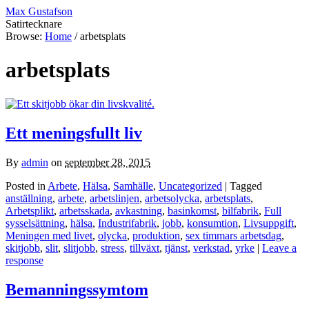
Max Gustafson
Satirtecknare
Browse:
Home
/
arbetsplats
arbetsplats
Ett meningsfullt liv
By
admin
on
september 28, 2015
Posted in
Arbete
,
Hälsa
,
Samhälle
,
Uncategorized
| Tagged
anställning
,
arbete
,
arbetslinjen
,
arbetsolycka
,
arbetsplats
,
Arbetsplikt
,
arbetsskada
,
avkastning
,
basinkomst
,
bilfabrik
,
Full
sysselsättning
,
hälsa
,
Industrifabrik
,
jobb
,
konsumtion
,
Livsuppgift
,
Meningen med livet
,
olycka
,
produktion
,
sex timmars arbetsdag
,
skitjobb
,
slit
,
slitjobb
,
stress
,
tillväxt
,
tjänst
,
verkstad
,
yrke
|
Leave a
response
Bemanningssymtom