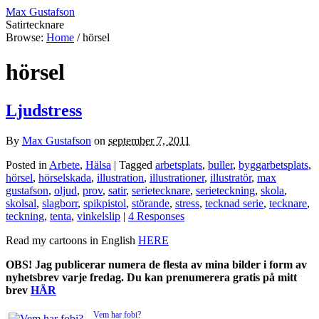
Max Gustafson
Satirtecknare
Browse:
Home
/
hörsel
hörsel
Ljudstress
By
Max Gustafson
on
september 7, 2011
Posted in
Arbete
,
Hälsa
| Tagged
arbetsplats
,
buller
,
byggarbetsplats
,
hörsel
,
hörselskada
,
illustration
,
illustrationer
,
illustratör
,
max
gustafson
,
oljud
,
prov
,
satir
,
serietecknare
,
serieteckning
,
skola
,
skolsal
,
slagborr
,
spikpistol
,
störande
,
stress
,
tecknad serie
,
tecknare
,
teckning
,
tenta
,
vinkelslip
|
4 Responses
Read my cartoons in English
HERE
OBS! Jag publicerar numera de flesta av mina bilder i form av
nyhetsbrev varje fredag. Du kan prenumerera gratis på mitt
brev
HÄR
Vem har fobi?