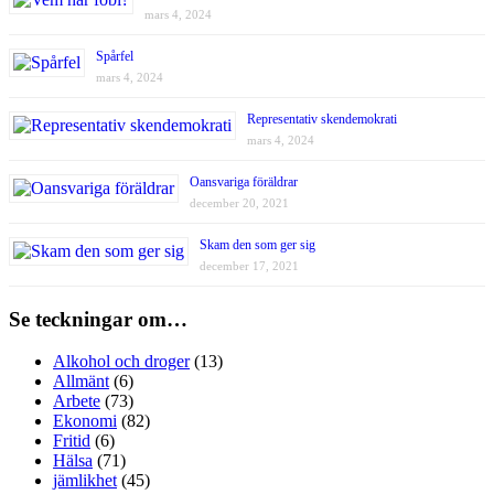
mars 4, 2024
Spårfel
mars 4, 2024
Representativ skendemokrati
mars 4, 2024
Oansvariga föräldrar
december 20, 2021
Skam den som ger sig
december 17, 2021
Se teckningar om…
Alkohol och droger
(13)
Allmänt
(6)
Arbete
(73)
Ekonomi
(82)
Fritid
(6)
Hälsa
(71)
jämlikhet
(45)