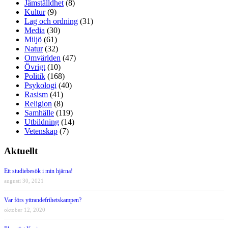
Jämställdhet
(8)
Kultur
(9)
Lag och ordning
(31)
Media
(30)
Miljö
(61)
Natur
(32)
Omvärlden
(47)
Övrigt
(10)
Politik
(168)
Psykologi
(40)
Rasism
(41)
Religion
(8)
Samhälle
(119)
Utbildning
(14)
Vetenskap
(7)
Aktuellt
Ett studiebesök i min hjärna!
augusti 30, 2021
Var förs yttrandefrihetskampen?
oktober 12, 2020