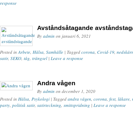
response
Avståndsåtagande avståndsta
By
admin
on
januari 6, 2021
Posted in
Arbete
,
Hälsa
,
Samhälle
| Tagged
corona
,
Covid-19
,
nedskär
satir
,
SEKO
,
tåg
,
trängsel
|
Leave a response
Andra vågen
By
admin
on
december 1, 2020
Posted in
Hälsa
,
Psykologi
| Tagged
andra vågen
,
corona
,
fest
,
läkare
,
party
,
politisk satir
,
satirteckning
,
smittspridning
|
Leave a response