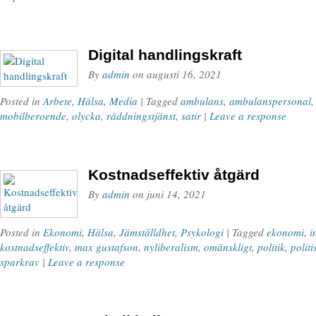
Digital handlingskraft
By
admin
on
augusti 16, 2021
Posted in
Arbete
,
Hälsa
,
Media
| Tagged
ambulans
,
ambulanspersonal
mobilberoende
,
olycka
,
räddningstjänst
,
satir
|
Leave a response
Kostnadseffektiv åtgärd
By
admin
on
juni 14, 2021
Posted in
Ekonomi
,
Hälsa
,
Jämställdhet
,
Psykologi
| Tagged
ekonomi
,
i
kostnadseffektiv
,
max gustafson
,
nyliberalism
,
omänskligt
,
politik
,
politi
sparkrav
|
Leave a response