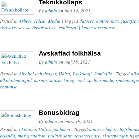
Teknikkollaps
By
admin
on
juni 14, 2021
Posted in
Arbete
,
Hälsa
,
Media
| Tagged
datorer
,
kontor
,
max gustafson
skrivare
,
stress
,
Teknikstress
,
teknikstrul
|
Leave a response
Avskaffad folkhälsa
By
admin
on
maj 18, 2021
Posted in
Alkohol och droger
,
Hälsa
,
Psykologi
,
Samhälle
| Tagged
alk
alkoholmonopol
,
kasino
,
satirteckning
,
spel
,
spelberoende
,
spelmonopo
response
Bonusbidrag
By
admin
on
mars 19, 2021
Posted in
Ekonomi
,
Hälsa
,
jämlikhet
| Tagged
bonus
,
chefer
,
chefsbonu
krisstöd
,
max gustafson
,
politisk satir
,
serietecknare
,
skattepengar
,
tigge