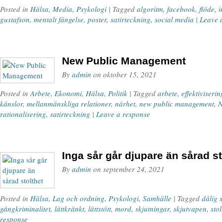
Posted in
Hälsa
,
Media
,
Psykologi
| Tagged
algoritm
,
facebook
,
flöde
,
i
gustafson
,
mentalt fängelse
,
poster
,
satirteckning
,
social media
|
Leave 
New Public Management
By
admin
on
oktober 15, 2021
Posted in
Arbete
,
Ekonomi
,
Hälsa
,
Politik
| Tagged
arbete
,
effektiviserin
känslor
,
mellanmänskliga relationer
,
närhet
,
new public management
,
rationalisering
,
satirteckning
|
Leave a response
Inga sår går djupare än sårad st
By
admin
on
september 24, 2021
Posted in
Hälsa
,
Lag och ordning
,
Psykologi
,
Samhälle
| Tagged
dålig 
gängkriminalitet
,
lättkränkt
,
lättstött
,
mord
,
skjutningar
,
skjutvapen
,
stol
response