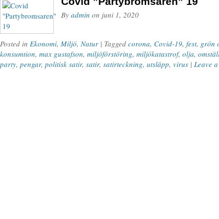
Covid ”Partybromsaren” 19
By
admin
on
juni 1, 2020
Posted in
Ekonomi
,
Miljö
,
Natur
| Tagged
corona
,
Covid-19
,
fest
,
grön 
konsumtion
,
max gustafson
,
miljöförstöring
,
miljökatastrof
,
olja
,
omstäl
party
,
pengar
,
politisk satir
,
satir
,
satirteckning
,
utsläpp
,
virus
|
Leave a