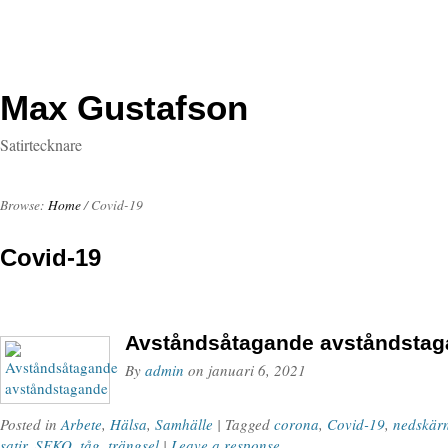
Max Gustafson
Satirtecknare
Browse:
Home
/
Covid-19
Covid-19
Avståndsåtagande avståndsta
By
admin
on
januari 6, 2021
Posted in
Arbete
,
Hälsa
,
Samhälle
| Tagged
corona
,
Covid-19
,
nedskär
satir
,
SEKO
,
tåg
,
trängsel
|
Leave a response