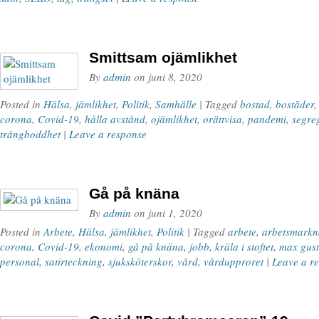
Smittsam ojämlikhet
By
admin
on
juni 8, 2020
Posted in
Hälsa
,
jämlikhet
,
Politik
,
Samhälle
| Tagged
bostad
,
bostäder
corona
,
Covid-19
,
hålla avstånd
,
ojämlikhet
,
orättvisa
,
pandemi
,
segre
trångboddhet
|
Leave a response
Gå på knäna
By
admin
on
juni 1, 2020
Posted in
Arbete
,
Hälsa
,
jämlikhet
,
Politik
| Tagged
arbete
,
arbetsmark
corona
,
Covid-19
,
ekonomi
,
gå på knäna
,
jobb
,
kräla i stoftet
,
max gust
personal
,
satirteckning
,
sjuksköterskor
,
vård
,
vårdupproret
|
Leave a r