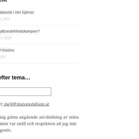
iebesök i min hjärna!
0, 2021
s yttrandefrihetskampen?
12, 2020
rt Kasino
2020
efter tema…
t:
mejl@maxgustafson.se
mig gärna angående användning av mina
 men var snäll och respektera att jag inte
gratis.