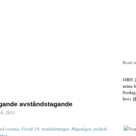
Read m
OBS! J
mina b
fredag
brev
gande avståndstagande
 6, 2021
ged
corona
,
Covid-19
,
nedskärningar
,
Pågatågen
,
politisk
onse