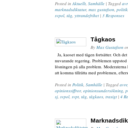
Posted in
Aktuellt
,
Samhälle
| Tagged
avr
marknadsdiktatur
,
max gustafson
,
politik
svpol
,
tåg
,
yttrandefrihet
|
3 Responses
Tågkaos
By
Max Gustafson
o
Ja, kaoset med tågen fortsätter. Och det 
nuvarande regering. Problemen uppstod u
lösningen på alla problem. Moderaterna 
att komma tillrätta med problemen, efter
Posted in
Politik
,
Samhälle
| Tagged
avre
opinionssiffror
,
opinionsundersökning
,
p
sj
,
svpol
,
svpt
,
tåg
,
tågkaos
,
trasigt
|
4 R
Marknadsdik