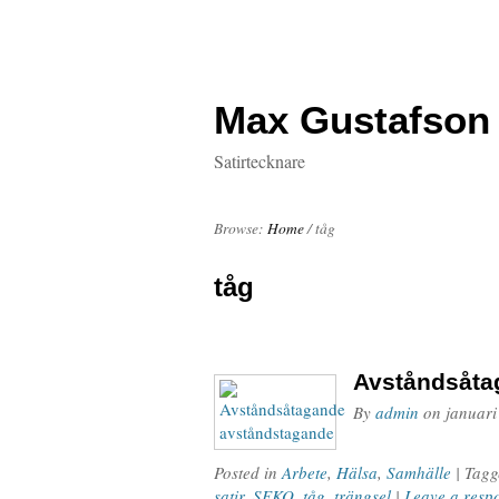
Max Gustafson
Satirtecknare
Browse:
Home
/
tåg
tåg
Avståndsåta
By
admin
on
januari
Posted in
Arbete
,
Hälsa
,
Samhälle
| Tag
satir
,
SEKO
,
tåg
,
trängsel
|
Leave a resp