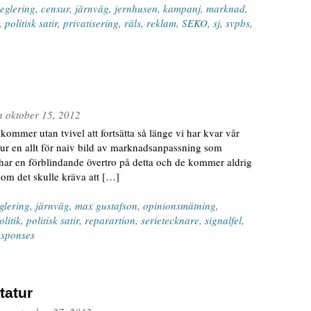
eglering
,
censur
,
järnväg
,
jernhusen
,
kampanj
,
marknad
,
,
politisk satir
,
privatisering
,
räls
,
reklam
,
SEKO
,
sj
,
svpbs
,
n
oktober 15, 2012
kommer utan tvivel att fortsätta så länge vi har kvar vår
r en allt för naiv bild av marknadsanpassning som
har en förblindande övertro på detta och de kommer aldrig
som det skulle kräva att […]
glering
,
järnväg
,
max gustafson
,
opinionsmätning
,
olitik
,
politisk satir
,
reparartion
,
serietecknare
,
signalfel
,
esponses
tatur