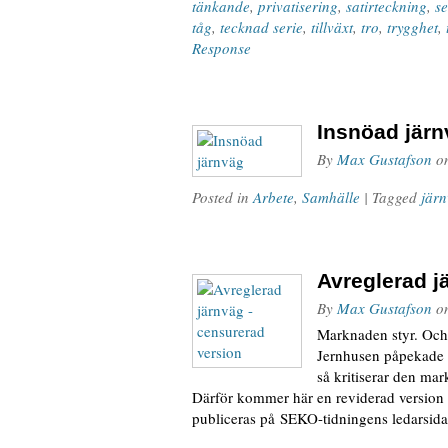
tänkande
,
privatisering
,
satirteckning
,
se
tåg
,
tecknad serie
,
tillväxt
,
tro
,
trygghet
,
Response
Insnöad jär
By
Max Gustafson
o
Posted in
Arbete
,
Samhälle
| Tagged
jär
Avreglerad j
By
Max Gustafson
o
Marknaden styr. Och 
Jernhusen påpekade 
så kritiserar den mar
Därför kommer här en reviderad versio
publiceras på SEKO-tidningens ledarsid