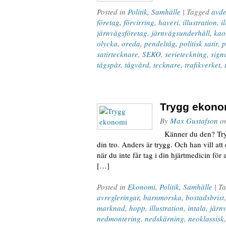
Posted in
Politik
,
Samhälle
| Tagged
avde
företag
,
förvirring
,
haveri
,
illustration
,
i
järnvägsföretag
,
järnvägsunderhåll
,
kao
olycka
,
oreda
,
pendeltåg
,
politisk satir
,
p
satirtecknare
,
SEKO
,
serieteckning
,
signa
tågspår
,
tågvård
,
tecknare
,
trafikverket
,
Trygg ekono
By
Max Gustafson
o
Känner du den? Trygg
din tro. Anders är trygg. Och han vill att 
när du inte får tag i din hjärtmedicin för a
[…]
Posted in
Ekonomi
,
Politik
,
Samhälle
| T
avregleringar
,
barnmorska
,
bostadsbrist
marknad
,
hopp
,
illustration
,
intala
,
järn
nedmontering
,
nedskärning
,
neoklassisk