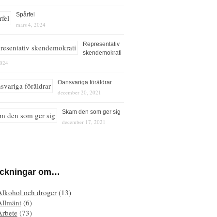
Spårfel
mars 4, 2024
Representativ
skendemokrati
2024
Oansvariga föräldrar
december 20, 2021
Skam den som ger sig
december 17, 2021
eckningar om…
Alkohol och droger
(13)
Allmänt
(6)
Arbete
(73)