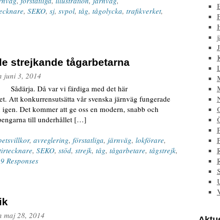
ärnväg
,
förstatliga
,
illustration
,
järnväg
,
tecknare
,
SEKO
,
sj
,
svpol
,
tåg
,
tågolycka
,
trafikverket
,
F
j
J
 de strejkande tågarbetarna
n
juni 3, 2014
var vi färdiga med det här
. Att konkurrensutsätta vår svenska järnväg fungerade
iken igen. Det kommer att ge oss en modern, snabb och
pengarna till underhållet […]
P
etsvillkor
,
avreglering
,
förstatliga
,
järnväg
,
lokförare
,
tirtecknare
,
SEKO
,
stöd
,
strejk
,
tåg
,
tågarbetare
,
tågstrejk
,
|
9 Responses
ik
n
maj 28, 2014
Aktue