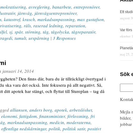
mokratisering
,
avreglering
,
banarbete
,
entreprenörer
,
Ett stud
llustratör
,
järnväg
,
järnvägsentreprenörer
,
augusti 3
s
,
katastrof
,
krasch
,
markadsanpassning
,
max gustafson
,
rivatisering
,
räls
,
raserad ledning
,
reparation
,
Var för
lfel
,
sj
,
spår
,
störning
,
tåg
,
tågolycka
,
tågreparatör
,
oktober 
tragedi
,
tumult
,
urspårning
|
3 Responses
Planetä
maj 25, 
mi
n
januari 14, 2014
Sök 
heten? Den finns där, bara du är tillräckligt övertygad i
du ska vara det också. Inte fokusera på allt negativt. Så,
tt ditt apotek har stängt, och flyttat till Stureplan – tag då
Kontak
agged
alliansen
,
anders borg
,
apotek
,
arbetslöshet
,
Mejla 
,
ekonomi
,
fattigdom
,
finansminister
,
förlossning
,
fri
bilder,
väg
,
marknadsanpassning
,
medicin
,
moderaterna
,
jobbar 
,
offentliga nedskärningar
,
politik
,
politisk satir
,
positivt