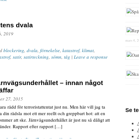
tens dvala
6, 2019
mars 4, 
ed
blockering
,
dvala
,
förnekelse
,
katastrof
,
klimat
,
astrof
,
satir
,
satirteckning
,
sömn
,
tåg
|
Leave a response
järnvägsunderhållet – innan något
äffar
er 27, 2015
ra rädd för terroristattentat just nu. Men här vill jag ta
Se t
ikta din rädsla mot ett mer reellt och greppbart hot: att en
ommer att ske. Järnvägsunderhållet är just nu så dåligt att
händer. Rapport efter rapport […]