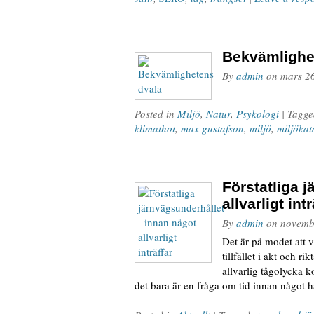
Bekvämlighe
By
admin
on
mars 2
Posted in
Miljö
,
Natur
,
Psykologi
| Tagg
klimathot
,
max gustafson
,
miljö
,
miljökat
Förstatliga 
allvarligt intr
By
admin
on
novemb
Det är på modet att va
tillfället i akt och r
allvarlig tågolycka k
det bara är en fråga om tid innan något 