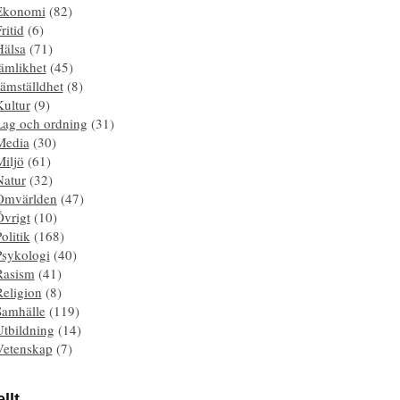
Ekonomi
(82)
ritid
(6)
Hälsa
(71)
ämlikhet
(45)
ämställdhet
(8)
Kultur
(9)
Lag och ordning
(31)
Media
(30)
Miljö
(61)
Natur
(32)
Omvärlden
(47)
Övrigt
(10)
olitik
(168)
Psykologi
(40)
Rasism
(41)
Religion
(8)
Samhälle
(119)
Utbildning
(14)
Vetenskap
(7)
llt