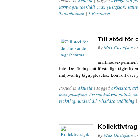
Posted in
Aktuellt
| Tagged
avreglerad j
järnvägsunderhåll
,
max gustafson
,
satir
Tunnelbanan
|
1 Response
Till stöd för
By
Max Gustafson
o
Sådärja. Då 
marknadsexperimentet
inte. Det är dags att förstatliga tågtraf
miljövänlig tågupplevelse, kontroll över 
Posted in
Aktuellt
| Tagged
arbetsrätt
,
arb
max gustafson
,
öresundståget
,
politik
,
sa
teckning
,
underhåll
,
visstidsanställning
Kollektivtrag
By
Max Gustafson
o