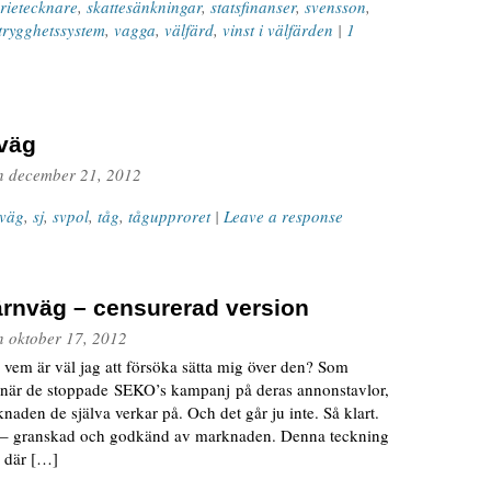
rietecknare
,
skattesänkningar
,
statsfinanser
,
svensson
,
trygghetssystem
,
vagga
,
välfärd
,
vinst i välfärden
|
1
nväg
n
december 21, 2012
nväg
,
sj
,
svpol
,
tåg
,
tågupproret
|
Leave a response
ärnväg – censurerad version
n
oktober 17, 2012
vem är väl jag att försöka sätta mig över den? Som
när de stoppade SEKO’s kampanj på deras annonstavlor,
knaden de själva verkar på. Och det går ju inte. Så klart.
n – granskad och godkänd av marknaden. Denna teckning
a där […]