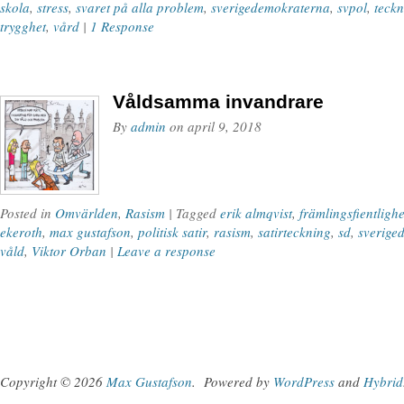
skola
,
stress
,
svaret på alla problem
,
sverigedemokraterna
,
svpol
,
teckn
trygghet
,
vård
|
1 Response
Våldsamma invandrare
By
admin
on
april 9, 2018
Posted in
Omvärlden
,
Rasism
| Tagged
erik almqvist
,
främlingsfientlighe
ekeroth
,
max gustafson
,
politisk satir
,
rasism
,
satirteckning
,
sd
,
sverige
våld
,
Viktor Orban
|
Leave a response
Copyright © 2026
Max Gustafson
.
Powered by
WordPress
and
Hybrid