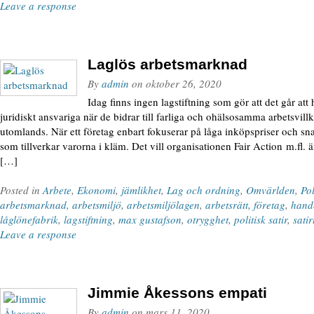
Leave a response
Laglös arbetsmarknad
By
admin
on
oktober 26, 2020
Idag finns ingen lagstiftning som gör att det går att
juridiskt ansvariga när de bidrar till farliga och ohälsosamma arbetsvillk
utomlands. När ett företag enbart fokuserar på låga inköpspriser och s
som tillverkar varorna i kläm. Det vill organisationen Fair Action m.fl.
[…]
Posted in
Arbete
,
Ekonomi
,
jämlikhet
,
Lag och ordning
,
Omvärlden
,
Pol
arbetsmarknad
,
arbetsmiljö
,
arbetsmiljölagen
,
arbetsrätt
,
företag
,
hand
låglönefabrik
,
lagstiftning
,
max gustafson
,
otrygghet
,
politisk satir
,
sati
Leave a response
Jimmie Åkessons empati
By
admin
on
mars 11, 2020