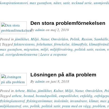
konspirationsteori
,
max gustafson
,
nätet
,
satir
,
tecknad serie
,
utomjordi
Den stora problemförnekelsen
By
admin
on
maj 2, 2019
Posted in
jämlikhet
,
Miljö
,
Natur
,
Omvärlden
,
Politik
,
Rasism
,
Samhälle
| Tagged
faktaresistens
,
foliehattar
,
förnekelse
,
klimatflykt
,
klimatföränd
max gustafson
,
migration
,
miljö
,
miljöförstöring
,
politisk satir
,
rasism
,
r
sd
,
sverigedemokraterna
|
Leave a response
Lösningen på alla problem
By
admin
on
juni 8, 2018
Posted in
Arbete
,
Hälsa
,
jämlikhet
,
Kultur
,
Miljö
,
Natur
,
Omvärlden
,
Pol
Tagged
arbete
,
bostad
,
bostadspolitik
,
empatilöshet
,
enfaldig
,
enfrågepa
flyktingkatastrof
,
flyktingströmmar
,
inskränkt
,
invandrare
,
klimat
,
max g
miljökatastrof
,
oro
,
politik
,
politisk satir
,
prata med en vägg
,
problem
,
r