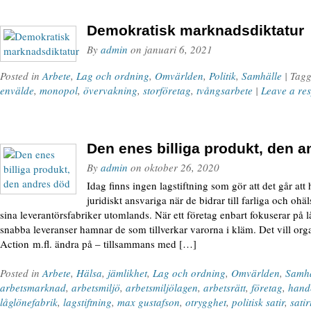
Demokratisk marknadsdiktatur
By
admin
on
januari 6, 2021
Posted in
Arbete
,
Lag och ordning
,
Omvärlden
,
Politik
,
Samhälle
| Tag
envälde
,
monopol
,
övervakning
,
storföretag
,
tvångsarbete
|
Leave a re
Den enes billiga produkt, den 
By
admin
on
oktober 26, 2020
Idag finns ingen lagstiftning som gör att det går att
juridiskt ansvariga när de bidrar till farliga och oh
sina leverantörsfabriker utomlands. När ett företag enbart fokuserar på 
snabba leveranser hamnar de som tillverkar varorna i kläm. Det vill org
Action m.fl. ändra på – tillsammans med […]
Posted in
Arbete
,
Hälsa
,
jämlikhet
,
Lag och ordning
,
Omvärlden
,
Samhä
arbetsmarknad
,
arbetsmiljö
,
arbetsmiljölagen
,
arbetsrätt
,
företag
,
hand
låglönefabrik
,
lagstiftning
,
max gustafson
,
otrygghet
,
politisk satir
,
sati