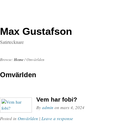
Max Gustafson
Satirtecknare
Browse:
Home
/
Omvärlden
Omvärlden
Vem har fobi?
By
admin
on
mars 4, 2024
Posted in
Omvärlden
|
Leave a response