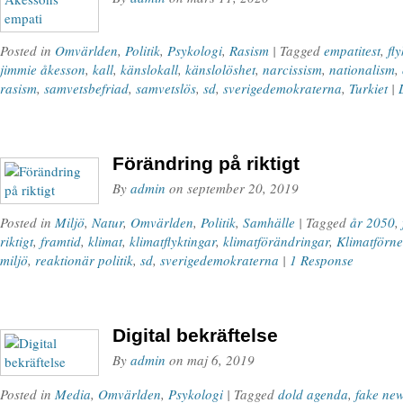
Posted in
Omvärlden
,
Politik
,
Psykologi
,
Rasism
| Tagged
empatitest
,
fl
jimmie åkesson
,
kall
,
känslokall
,
känslolöshet
,
narcissism
,
nationalism
,
rasism
,
samvetsbefriad
,
samvetslös
,
sd
,
sverigedemokraterna
,
Turkiet
|
Förändring på riktigt
By
admin
on
september 20, 2019
Posted in
Miljö
,
Natur
,
Omvärlden
,
Politik
,
Samhälle
| Tagged
år 2050
,
riktigt
,
framtid
,
klimat
,
klimatflyktingar
,
klimatförändringar
,
Klimatförn
miljö
,
reaktionär politik
,
sd
,
sverigedemokraterna
|
1 Response
Digital bekräftelse
By
admin
on
maj 6, 2019
Posted in
Media
,
Omvärlden
,
Psykologi
| Tagged
dold agenda
,
fake ne