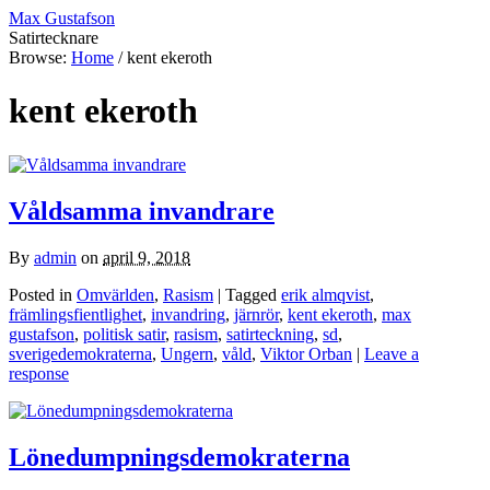
Max Gustafson
Satirtecknare
Browse:
Home
/
kent ekeroth
kent ekeroth
Våldsamma invandrare
By
admin
on
april 9, 2018
Posted in
Omvärlden
,
Rasism
| Tagged
erik almqvist
,
främlingsfientlighet
,
invandring
,
järnrör
,
kent ekeroth
,
max
gustafson
,
politisk satir
,
rasism
,
satirteckning
,
sd
,
sverigedemokraterna
,
Ungern
,
våld
,
Viktor Orban
|
Leave a
response
Lönedumpningsdemokraterna