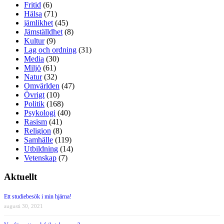
Fritid
(6)
Hälsa
(71)
jämlikhet
(45)
Jämställdhet
(8)
Kultur
(9)
Lag och ordning
(31)
Media
(30)
Miljö
(61)
Natur
(32)
Omvärlden
(47)
Övrigt
(10)
Politik
(168)
Psykologi
(40)
Rasism
(41)
Religion
(8)
Samhälle
(119)
Utbildning
(14)
Vetenskap
(7)
Aktuellt
Ett studiebesök i min hjärna!
augusti 30, 2021