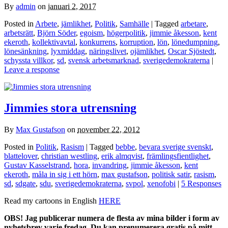
By
admin
on
januari 2, 2017
Posted in
Arbete
,
jämlikhet
,
Politik
,
Samhälle
| Tagged
arbetare
,
arbetsrätt
,
Björn Söder
,
egoism
,
högerpolitik
,
jimmie åkesson
,
kent
ekeroth
,
kollektivavtal
,
konkurrens
,
korruption
,
lön
,
lönedumpning
,
lönesänkning
,
lyxmiddag
,
näringslivet
,
ojämlikhet
,
Oscar Sjöstedt
,
schyssta villkor
,
sd
,
svensk arbetsmarknad
,
sverigedemokraterna
|
Leave a response
Jimmies stora utrensning
By
Max Gustafson
on
november 22, 2012
Posted in
Politik
,
Rasism
| Tagged
bebbe
,
bevara sverige svenskt
,
blattelover
,
christian westling
,
erik almqvist
,
främlingsfientlighet
,
Gustav Kasselstrand
,
hora
,
invandring
,
jimmie åkesson
,
kent
ekeroth
,
måla in sig i ett hörn
,
max gustafson
,
politisk satir
,
rasism
,
sd
,
sdgate
,
sdu
,
sverigedemokraterna
,
svpol
,
xenofobi
|
5 Responses
Read my cartoons in English
HERE
OBS! Jag publicerar numera de flesta av mina bilder i form av
nyhetsbrev varje fredag. Du kan prenumerera gratis på mitt