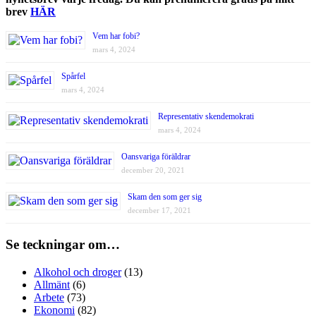
brev
HÄR
Vem har fobi?
mars 4, 2024
Spårfel
mars 4, 2024
Representativ skendemokrati
mars 4, 2024
Oansvariga föräldrar
december 20, 2021
Skam den som ger sig
december 17, 2021
Se teckningar om…
Alkohol och droger
(13)
Allmänt
(6)
Arbete
(73)
Ekonomi
(82)