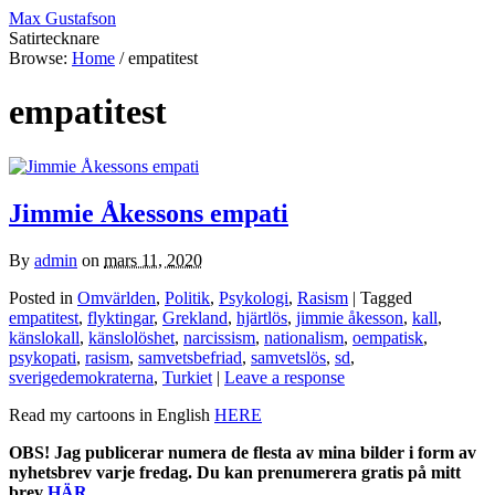
Max Gustafson
Satirtecknare
Browse:
Home
/
empatitest
empatitest
Jimmie Åkessons empati
By
admin
on
mars 11, 2020
Posted in
Omvärlden
,
Politik
,
Psykologi
,
Rasism
| Tagged
empatitest
,
flyktingar
,
Grekland
,
hjärtlös
,
jimmie åkesson
,
kall
,
känslokall
,
känslolöshet
,
narcissism
,
nationalism
,
oempatisk
,
psykopati
,
rasism
,
samvetsbefriad
,
samvetslös
,
sd
,
sverigedemokraterna
,
Turkiet
|
Leave a response
Read my cartoons in English
HERE
OBS! Jag publicerar numera de flesta av mina bilder i form av
nyhetsbrev varje fredag. Du kan prenumerera gratis på mitt
brev
HÄR