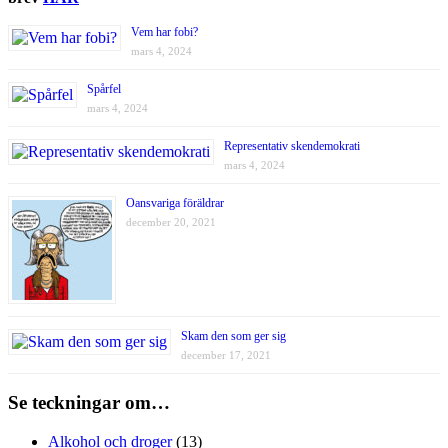
Vem har fobi?
mars 4, 2024
Spårfel
mars 4, 2024
Representativ skendemokrati
mars 4, 2024
Oansvariga föräldrar
december 20, 2021
Skam den som ger sig
december 17, 2021
Se teckningar om…
Alkohol och droger
(13)