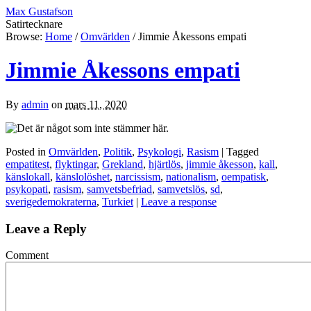
Max Gustafson
Satirtecknare
Browse:
Home
/
Omvärlden
/
Jimmie Åkessons empati
Jimmie Åkessons empati
By
admin
on
mars 11, 2020
Posted in
Omvärlden
,
Politik
,
Psykologi
,
Rasism
| Tagged
empatitest
,
flyktingar
,
Grekland
,
hjärtlös
,
jimmie åkesson
,
kall
,
känslokall
,
känslolöshet
,
narcissism
,
nationalism
,
oempatisk
,
psykopati
,
rasism
,
samvetsbefriad
,
samvetslös
,
sd
,
sverigedemokraterna
,
Turkiet
|
Leave a response
Leave a Reply
Comment