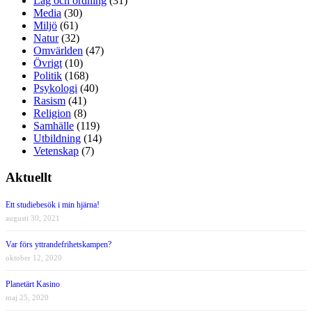
Lag och ordning
(31)
Media
(30)
Miljö
(61)
Natur
(32)
Omvärlden
(47)
Övrigt
(10)
Politik
(168)
Psykologi
(40)
Rasism
(41)
Religion
(8)
Samhälle
(119)
Utbildning
(14)
Vetenskap
(7)
Aktuellt
Ett studiebesök i min hjärna!
augusti 30, 2021
Var förs yttrandefrihetskampen?
oktober 12, 2020
Planetärt Kasino
maj 25, 2020