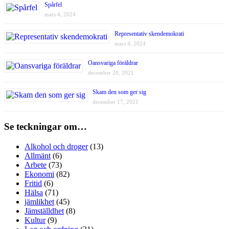
Spårfel
mars 4, 2024
Representativ skendemokrati
mars 4, 2024
Oansvariga föräldrar
december 20, 2021
Skam den som ger sig
december 17, 2021
Se teckningar om…
Alkohol och droger
(13)
Allmänt
(6)
Arbete
(73)
Ekonomi
(82)
Fritid
(6)
Hälsa
(71)
jämlikhet
(45)
Jämställdhet
(8)
Kultur
(9)