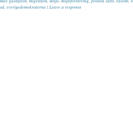
max gustafson
,
migration
,
miljö
,
miljöförstöring
,
politisk satir
,
rasism
,
r
sd
,
sverigedemokraterna
|
Leave a response