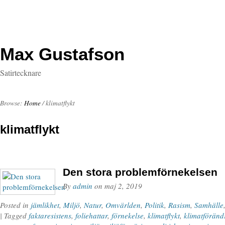
Max Gustafson
Satirtecknare
Browse:
Home
/
klimatflykt
klimatflykt
Den stora problemförnekelsen
By
admin
on
maj 2, 2019
Posted in
jämlikhet
,
Miljö
,
Natur
,
Omvärlden
,
Politik
,
Rasism
,
Samhälle
| Tagged
faktaresistens
,
foliehattar
,
förnekelse
,
klimatflykt
,
klimatföränd