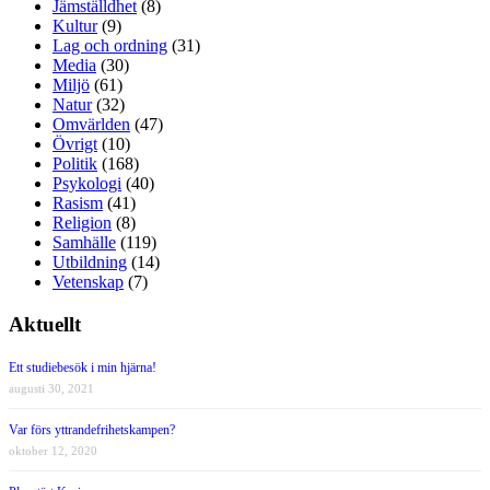
Jämställdhet
(8)
Kultur
(9)
Lag och ordning
(31)
Media
(30)
Miljö
(61)
Natur
(32)
Omvärlden
(47)
Övrigt
(10)
Politik
(168)
Psykologi
(40)
Rasism
(41)
Religion
(8)
Samhälle
(119)
Utbildning
(14)
Vetenskap
(7)
Aktuellt
Ett studiebesök i min hjärna!
augusti 30, 2021
Var förs yttrandefrihetskampen?
oktober 12, 2020