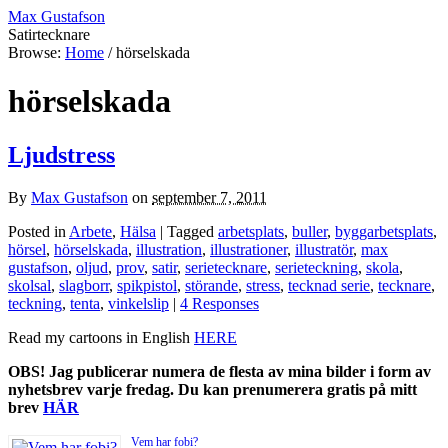
Max Gustafson
Satirtecknare
Browse:
Home
/
hörselskada
hörselskada
Ljudstress
By
Max Gustafson
on
september 7, 2011
Posted in
Arbete
,
Hälsa
| Tagged
arbetsplats
,
buller
,
byggarbetsplats
,
hörsel
,
hörselskada
,
illustration
,
illustrationer
,
illustratör
,
max
gustafson
,
oljud
,
prov
,
satir
,
serietecknare
,
serieteckning
,
skola
,
skolsal
,
slagborr
,
spikpistol
,
störande
,
stress
,
tecknad serie
,
tecknare
,
teckning
,
tenta
,
vinkelslip
|
4 Responses
Read my cartoons in English
HERE
OBS! Jag publicerar numera de flesta av mina bilder i form av
nyhetsbrev varje fredag. Du kan prenumerera gratis på mitt
brev
HÄR
Vem har fobi?