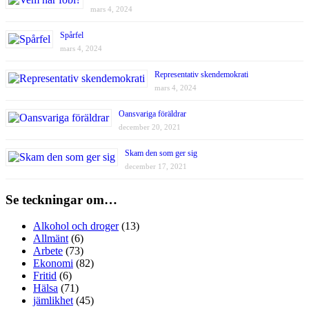
mars 4, 2024
Spårfel
mars 4, 2024
Representativ skendemokrati
mars 4, 2024
Oansvariga föräldrar
december 20, 2021
Skam den som ger sig
december 17, 2021
Se teckningar om…
Alkohol och droger
(13)
Allmänt
(6)
Arbete
(73)
Ekonomi
(82)
Fritid
(6)
Hälsa
(71)
jämlikhet
(45)