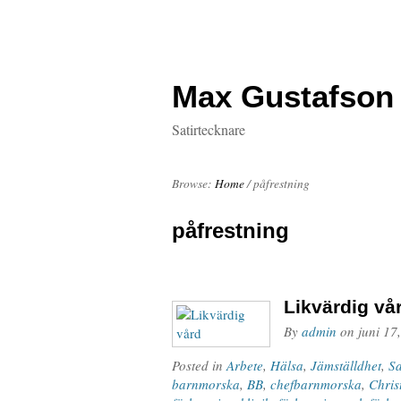
Max Gustafson
Satirtecknare
Browse:
Home
/
påfrestning
påfrestning
Likvärdig vå
By
admin
on
juni 17
Posted in
Arbete
,
Hälsa
,
Jämställdhet
,
S
barnmorska
,
BB
,
chefbarnmorska
,
Chris