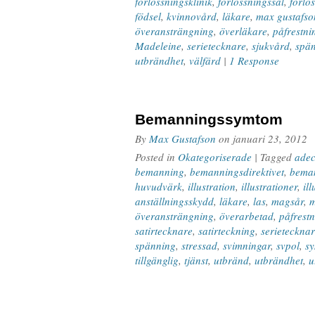
förlossningsklinik
,
förlossningssal
,
förlo
födsel
,
kvinnovård
,
läkare
,
max gustafso
överansträngning
,
överläkare
,
påfrestni
Madeleine
,
serietecknare
,
sjukvård
,
spä
utbrändhet
,
välfärd
|
1 Response
Bemanningssymtom
By
Max Gustafson
on
januari 23, 2012
Posted in
Okategoriserade
| Tagged
ade
bemanning
,
bemanningsdirektivet
,
beman
huvudvärk
,
illustration
,
illustrationer
,
ill
anställningsskydd
,
läkare
,
las
,
magsår
,
överansträngning
,
överarbetad
,
påfrest
satirtecknare
,
satirteckning
,
serieteckna
spänning
,
stressad
,
svimningar
,
svpol
,
s
tillgänglig
,
tjänst
,
utbränd
,
utbrändhet
,
u