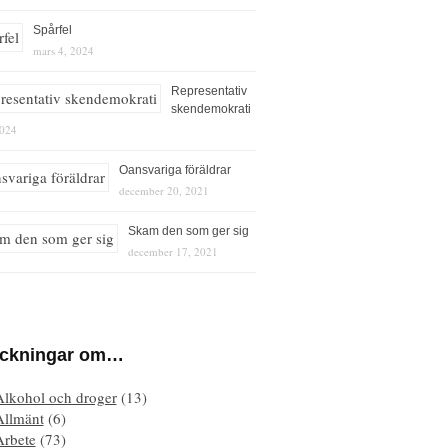
Spårfel
mars 4, 2024
Representativ
skendemokrati
2024
Oansvariga föräldrar
december 20, 2021
Skam den som ger sig
december 17, 2021
eckningar om…
Alkohol och droger
(13)
Allmänt
(6)
Arbete
(73)