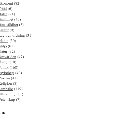
Ekonomi
(82)
ritid
(6)
Hälsa
(71)
ämlikhet
(45)
ämställdhet
(8)
Kultur
(9)
Lag och ordning
(31)
Media
(30)
Miljö
(61)
Natur
(32)
Omvärlden
(47)
Övrigt
(10)
olitik
(168)
Psykologi
(40)
Rasism
(41)
Religion
(8)
Samhälle
(119)
Utbildning
(14)
Vetenskap
(7)
llt