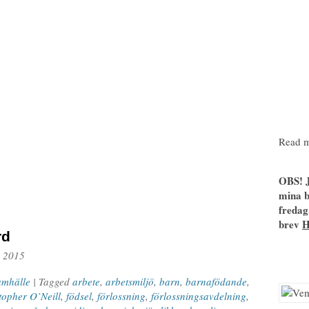
Read m
OBS! J
mina b
fredag
brev
rd
, 2015
amhälle
| Tagged
arbete
,
arbetsmiljö
,
barn
,
barnafödande
,
topher O’Neill
,
födsel
,
förlossning
,
förlossningsavdelning
,