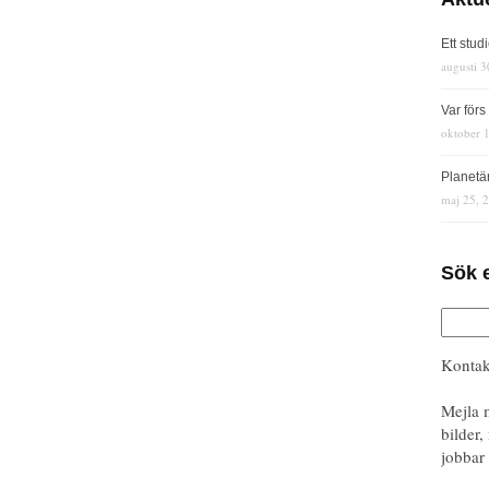
Ett stud
augusti 3
Var för
oktober 
Planetä
maj 25, 
Sök 
Kontak
Mejla 
bilder,
jobbar 