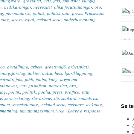
ssningsvård
,
graviditet
,
hets
,
jakt
,
jämlikhet
,
kunglig
n
,
nedskärningar
,
nervositet
,
olika förutsättningar
,
oro
,
ng
,
personalbrist
,
politik
,
politisk satir
,
press
,
Prinsessan
nning
,
stress
,
svpol
,
tecknad serie
,
underbemanning
,
mars 4, 
cco
,
anställning
,
arbete
,
arbetsmiljö
,
arbetsplats
,
ningsföretag
,
doktor
,
hälsa
,
hets
,
hjärtklappning
,
ustratör
,
jakt
,
jobb
,
jobba
,
kneg
,
lagen om
manpower
,
max gustafson
,
nervositet
,
oro
,
ning
,
politik
,
politisk
,
poolia
,
press
,
proffice
,
satir
,
re
,
serieteckning
,
slavarbete
,
slit
,
slutkörd
,
sömnbrist
,
ymtom
,
sysselsättning
,
tecknad serie
,
tecknare
,
teckning
,
Se t
tmattning
,
utmattningsymtom
,
yrke
|
Leave a response