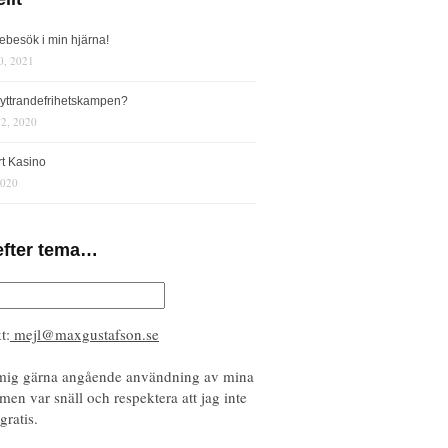
iebesök i min hjärna!
0, 2021
s yttrandefrihetskampen?
12, 2020
rt Kasino
2020
efter tema…
t:
mejl@maxgustafson.se
mig gärna angående användning av mina
 men var snäll och respektera att jag inte
gratis.