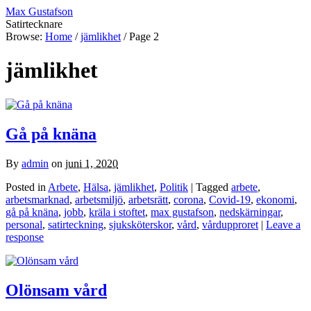
Max Gustafson
Satirtecknare
Browse:
Home
/
jämlikhet
/
Page 2
jämlikhet
Gå på knäna
By
admin
on
juni 1, 2020
Posted in
Arbete
,
Hälsa
,
jämlikhet
,
Politik
| Tagged
arbete
,
arbetsmarknad
,
arbetsmiljö
,
arbetsrätt
,
corona
,
Covid-19
,
ekonomi
,
gå på knäna
,
jobb
,
kräla i stoftet
,
max gustafson
,
nedskärningar
,
personal
,
satirteckning
,
sjuksköterskor
,
vård
,
vårdupproret
|
Leave a
response
Olönsam vård