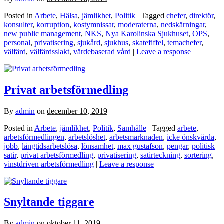
Posted in
Arbete
,
Hälsa
,
jämlikhet
,
Politik
| Tagged
chefer
,
direktör
,
konsulter
,
korruption
,
kostymnissar
,
moderaterna
,
nedskärningar
,
new public management
,
NKS
,
Nya Karolinska Sjukhuset
,
OPS
,
personal
,
privatisering
,
sjukård
,
sjukhus
,
skatefiffel
,
temachefer
,
välfärd
,
välfärdsslakt
,
värdebaserad vård
|
Leave a response
Privat arbetsförmedling
By
admin
on
december 10, 2019
Posted in
Arbete
,
jämlikhet
,
Politik
,
Samhälle
| Tagged
arbete
,
arbetsförmedlingen
,
arbetslöshet
,
arbetsmarknaden
,
icke önskvärda
,
jobb
,
långtidsarbetslösa
,
lönsamhet
,
max gustafson
,
pengar
,
politisk
satir
,
privat arbetsförmedling
,
privatisering
,
satirteckning
,
sortering
,
vinstdriven arbetsförmedling
|
Leave a response
Snyltande tiggare
By
admin
on
oktober 11, 2019