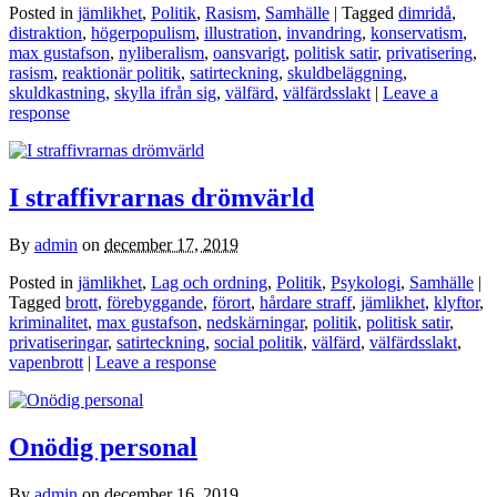
Posted in
jämlikhet
,
Politik
,
Rasism
,
Samhälle
| Tagged
dimridå
,
distraktion
,
högerpopulism
,
illustration
,
invandring
,
konservatism
,
max gustafson
,
nyliberalism
,
oansvarigt
,
politisk satir
,
privatisering
,
rasism
,
reaktionär politik
,
satirteckning
,
skuldbeläggning
,
skuldkastning
,
skylla ifrån sig
,
välfärd
,
välfärdsslakt
|
Leave a
response
I straffivrarnas drömvärld
By
admin
on
december 17, 2019
Posted in
jämlikhet
,
Lag och ordning
,
Politik
,
Psykologi
,
Samhälle
|
Tagged
brott
,
förebyggande
,
förort
,
hårdare straff
,
jämlikhet
,
klyftor
,
kriminalitet
,
max gustafson
,
nedskärningar
,
politik
,
politisk satir
,
privatiseringar
,
satirteckning
,
social politik
,
välfärd
,
välfärdsslakt
,
vapenbrott
|
Leave a response
Onödig personal
By
admin
on
december 16, 2019