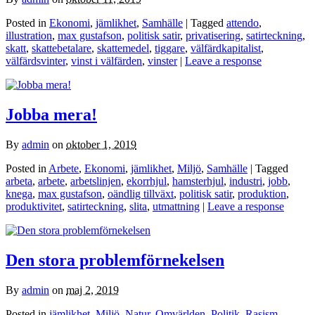
Posted in
Ekonomi
,
jämlikhet
,
Samhälle
| Tagged
attendo
,
illustration
,
max gustafson
,
politisk satir
,
privatisering
,
satirteckning
,
skatt
,
skattebetalare
,
skattemedel
,
tiggare
,
välfärdkapitalist
,
välfärdsvinter
,
vinst i välfärden
,
vinster
|
Leave a response
Jobba mera!
By
admin
on
oktober 1, 2019
Posted in
Arbete
,
Ekonomi
,
jämlikhet
,
Miljö
,
Samhälle
| Tagged
arbeta
,
arbete
,
arbetslinjen
,
ekorrhjul
,
hamsterhjul
,
industri
,
jobb
,
knega
,
max gustafson
,
oändlig tillväxt
,
politisk satir
,
produktion
,
produktivitet
,
satirteckning
,
slita
,
utmattning
|
Leave a response
Den stora problemförnekelsen
By
admin
on
maj 2, 2019
Posted in
jämlikhet
,
Miljö
,
Natur
,
Omvärlden
,
Politik
,
Rasism
,