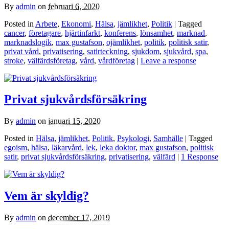
By
admin
on
februari 6, 2020
Posted in
Arbete
,
Ekonomi
,
Hälsa
,
jämlikhet
,
Politik
| Tagged
cancer
,
företagare
,
hjärtinfarkt
,
konferens
,
lönsamhet
,
marknad
,
marknadslogik
,
max gustafson
,
ojämlikhet
,
politik
,
politisk satir
,
privat vård
,
privatisering
,
satirteckning
,
sjukdom
,
sjukvård
,
spa
,
stroke
,
välfärdsföretag
,
vård
,
vårdföretag
|
Leave a response
Privat sjukvårdsförsäkring
By
admin
on
januari 15, 2020
Posted in
Hälsa
,
jämlikhet
,
Politik
,
Psykologi
,
Samhälle
| Tagged
egoism
,
hälsa
,
läkarvård
,
lek
,
leka doktor
,
max gustafson
,
politisk
satir
,
privat sjukvårdsförsäkring
,
privatisering
,
välfärd
|
1 Response
Vem är skyldig?
By
admin
on
december 17, 2019