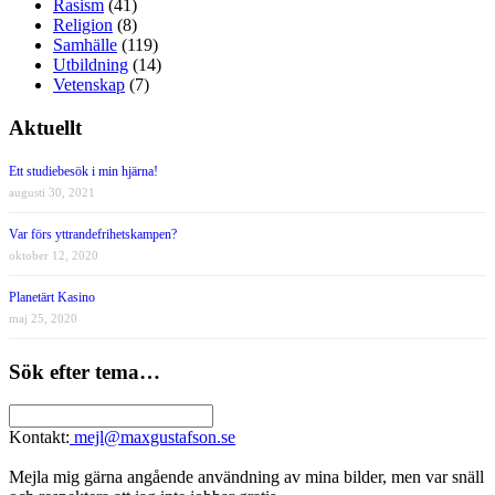
Rasism
(41)
Religion
(8)
Samhälle
(119)
Utbildning
(14)
Vetenskap
(7)
Aktuellt
Ett studiebesök i min hjärna!
augusti 30, 2021
Var förs yttrandefrihetskampen?
oktober 12, 2020
Planetärt Kasino
maj 25, 2020
Sök efter tema…
Kontakt:
mejl@maxgustafson.se
Mejla mig gärna angående användning av mina bilder, men var snäll