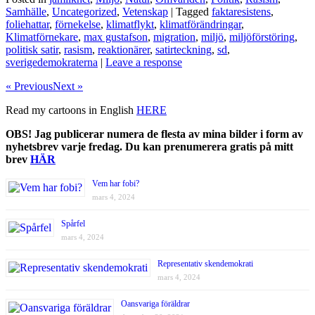
Samhälle
,
Uncategorized
,
Vetenskap
| Tagged
faktaresistens
,
foliehattar
,
förnekelse
,
klimatflykt
,
klimatförändringar
,
Klimatförnekare
,
max gustafson
,
migration
,
miljö
,
miljöförstöring
,
politisk satir
,
rasism
,
reaktionärer
,
satirteckning
,
sd
,
sverigedemokraterna
|
Leave a response
« Previous
Next »
Read my cartoons in English
HERE
OBS! Jag publicerar numera de flesta av mina bilder i form av
nyhetsbrev varje fredag. Du kan prenumerera gratis på mitt
brev
HÄR
Vem har fobi?
mars 4, 2024
Spårfel
mars 4, 2024
Representativ skendemokrati
mars 4, 2024
Oansvariga föräldrar