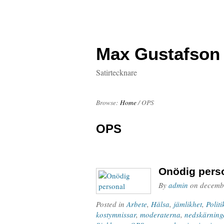
Max Gustafson
Satirtecknare
Browse:
Home
/
OPS
OPS
Onödig pers
By
admin
on
decemb
Posted in
Arbete
,
Hälsa
,
jämlikhet
,
Politi
kostymnissar
,
moderaterna
,
nedskärning