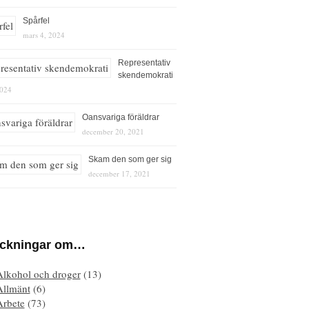
Spårfel
mars 4, 2024
Representativ
skendemokrati
2024
Oansvariga föräldrar
december 20, 2021
Skam den som ger sig
december 17, 2021
eckningar om…
Alkohol och droger
(13)
Allmänt
(6)
Arbete
(73)