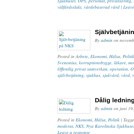
Sjukhuset
,
OPS
,
personal
,
privatisering
,
välfärdsslakt
,
värdebaserad vård
|
Leave
Självbetjäni
By
admin
on
novemb
Posted in
Arbete
,
Ekonomi
,
Hälsa
,
Politi
Svenonius
,
korruptionsbygge
,
läkare
,
mo
Offentlig privat samverkan
,
operation
,
O
självbetjäning
,
sjukhus
,
sjukvård
,
vård
,
Dålig lednin
By
admin
on
juni 19
Posted in
Ekonomi
,
Hälsa
,
Politik
| Tagg
moderat
,
NKS
,
Nya Karolinska Sjukhuse
Leave a response