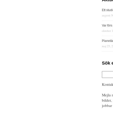
Ett stud
augusti 3
Var för
oktober 
Planetä
maj 25, 
Sök 
Kontak
Mejla 
bilder,
jobbar 