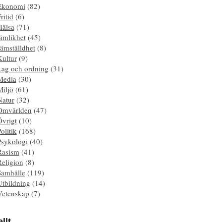
Ekonomi
(82)
ritid
(6)
Hälsa
(71)
ämlikhet
(45)
ämställdhet
(8)
Kultur
(9)
Lag och ordning
(31)
Media
(30)
Miljö
(61)
Natur
(32)
Omvärlden
(47)
Övrigt
(10)
olitik
(168)
Psykologi
(40)
Rasism
(41)
Religion
(8)
Samhälle
(119)
Utbildning
(14)
Vetenskap
(7)
llt