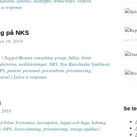
sjukård
,
sjukhus
,
skatefiffel
,
temachefer
,
välfärd
,
 a response
ng på NKS
mars 4, 
er 19, 2019
k
| Tagged
Boston consulting group
,
hälsa
,
Iréne
derterna
,
nedskärningar
,
NKS
,
Nya Karolinska Sjukhuset
,
PS
,
patient
,
personal
,
personbrist
,
privatisering
,
varsel
|
Leave a response
g
Se t
, 2018
ed
Iréne Svenonius
,
korruption
,
lappa och laga
,
ledning
,
t
,
OPS
,
översvämning
,
privatisering
,
trasigt sjukhus
|