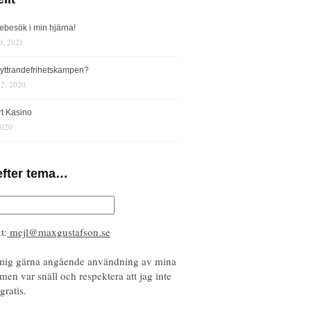
iebesök i min hjärna!
0, 2021
s yttrandefrihetskampen?
12, 2020
rt Kasino
2020
efter tema…
t:
mejl@maxgustafson.se
mig gärna angående användning av mina
 men var snäll och respektera att jag inte
gratis.