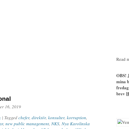
Read m
OBS! J
mina b
fredag
brev
onal
er 16, 2019
k
| Tagged
chefer
,
direktör
,
konsulter
,
korruption
,
ar
,
new public management
,
NKS
,
Nya Karolinska