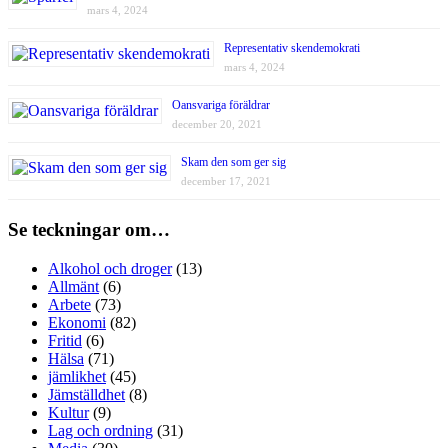
mars 4, 2024
Representativ skendemokrati
mars 4, 2024
Oansvariga föräldrar
december 20, 2021
Skam den som ger sig
december 17, 2021
Se teckningar om…
Alkohol och droger
(13)
Allmänt
(6)
Arbete
(73)
Ekonomi
(82)
Fritid
(6)
Hälsa
(71)
jämlikhet
(45)
Jämställdhet
(8)
Kultur
(9)
Lag och ordning
(31)