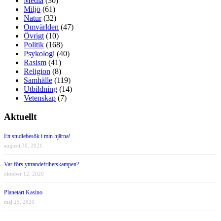
Media
(30)
Miljö
(61)
Natur
(32)
Omvärlden
(47)
Övrigt
(10)
Politik
(168)
Psykologi
(40)
Rasism
(41)
Religion
(8)
Samhälle
(119)
Utbildning
(14)
Vetenskap
(7)
Aktuellt
Ett studiebesök i min hjärna!
augusti 30, 2021
Var förs yttrandefrihetskampen?
oktober 12, 2020
Planetärt Kasino
maj 25, 2020