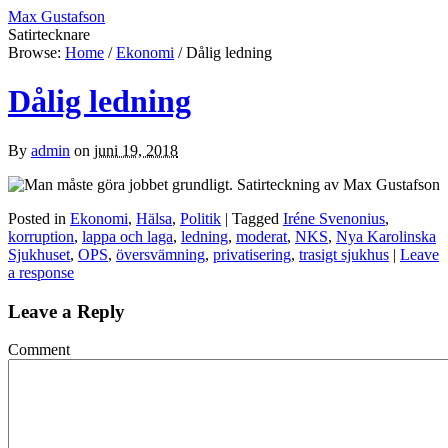
Max Gustafson
Satirtecknare
Browse:
Home
/
Ekonomi
/
Dålig ledning
Dålig ledning
By
admin
on
juni 19, 2018
Posted in
Ekonomi
,
Hälsa
,
Politik
| Tagged
Iréne Svenonius
,
korruption
,
lappa och laga
,
ledning
,
moderat
,
NKS
,
Nya Karolinska
Sjukhuset
,
OPS
,
översvämning
,
privatisering
,
trasigt sjukhus
|
Leave
a response
Leave a Reply
Comment