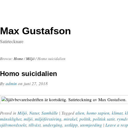
Max Gustafson
Satirtecknare
Browse:
Home
/
Miljö
/
Homo suicidalien
Homo suicidalien
By
admin
on
juni 27, 2018
Posted in
Miljö
,
Natur
,
Samhälle
| Tagged
alien
,
homo sapien
,
klimat
,
k
mänsklighet
,
miljö
,
miljöförstöring
,
mirakel
,
politik
,
politisk satir
,
rymdv
självmordssekt
,
tillväxt
,
undergång
,
ustläpp
,
utomjording
|
Leave a res