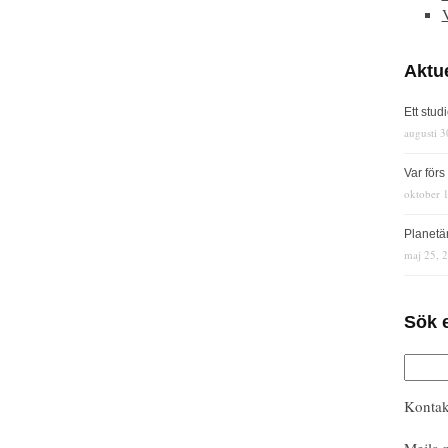
Aktue
Ett stud
augusti 3
Var för
oktober 
Planetä
maj 25, 
Sök 
Kontak