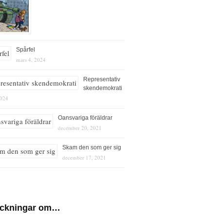
Spårfel
mars 4, 2024
Representativ
skendemokrati
2024
Oansvariga föräldrar
december 20, 2021
Skam den som ger sig
december 17, 2021
eckningar om…