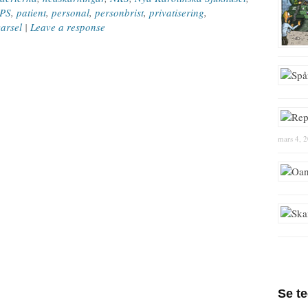
PS
,
patient
,
personal
,
personbrist
,
privatisering
,
varsel
|
Leave a response
mars 4, 
Se t