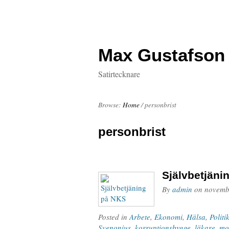
Max Gustafson
Satirtecknare
Browse:
Home
/
personbrist
personbrist
Självbetjäni
By
admin
on
novemb
Posted in
Arbete
,
Ekonomi
,
Hälsa
,
Politi
Svenonius
,
korruptionsbygge
,
läkare
,
mo