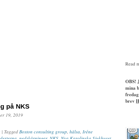
Read m
OBS! J
mina b
fredag
brev
ng på NKS
er 19, 2019
k
| Tagged
Boston consulting group
,
hälsa
,
Iréne
derterna
,
nedskärningar
,
NKS
,
Nya Karolinska Sjukhuset
,