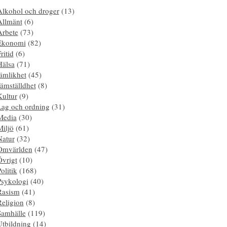
Alkohol och droger
(13)
Allmänt
(6)
Arbete
(73)
Ekonomi
(82)
ritid
(6)
Hälsa
(71)
ämlikhet
(45)
ämställdhet
(8)
Kultur
(9)
Lag och ordning
(31)
Media
(30)
Miljö
(61)
Natur
(32)
Omvärlden
(47)
Övrigt
(10)
olitik
(168)
Psykologi
(40)
Rasism
(41)
Religion
(8)
Samhälle
(119)
Utbildning
(14)