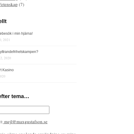
Vetenskap
(7)
llt
iebesök i min hjärna!
0, 2021
s yttrandefrihetskampen?
12, 2020
rt Kasino
2020
efter tema…
t:
mejl@maxgustafson.se