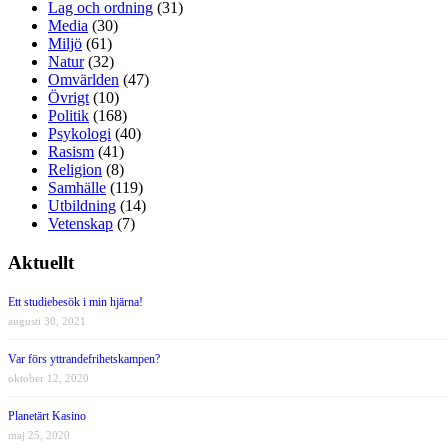
Lag och ordning
(31)
Media
(30)
Miljö
(61)
Natur
(32)
Omvärlden
(47)
Övrigt
(10)
Politik
(168)
Psykologi
(40)
Rasism
(41)
Religion
(8)
Samhälle
(119)
Utbildning
(14)
Vetenskap
(7)
Aktuellt
Ett studiebesök i min hjärna!
augusti 30, 2021
Var förs yttrandefrihetskampen?
oktober 12, 2020
Planetärt Kasino
maj 25, 2020