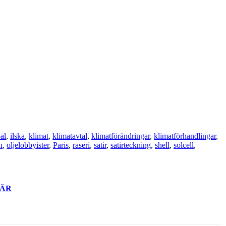
al
,
ilska
,
klimat
,
klimatavtal
,
klimatförändringar
,
klimatförhandlingar
,
n
,
oljelobbyister
,
Paris
,
raseri
,
satir
,
satirteckning
,
shell
,
solcell
,
ÄR