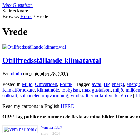
Max Gustafson
Satirtecknare
Browse:
Home
/
Vrede
Vrede
Otillfredsställande klimatavtal
By
admin
on
september 28, 2015
Posted in
Miljö
,
Omvärlden
,
Politik
| Tagged
avtal
,
BP
,
energi
,
energi
Klimatförnekare
,
klimatmöte
,
lobbyism
,
max gustafson
,
miljö
,
miljöe
solkraft
,
solpaneler
,
uppvärmning
,
vindkraft
,
vindkraftverk
,
Vrede
|
1 
Read my cartoons in English
HERE
OBS! Jag publicerar numera de flesta av mina bilder i form av 
Vem har fobi?
mars 4, 2024