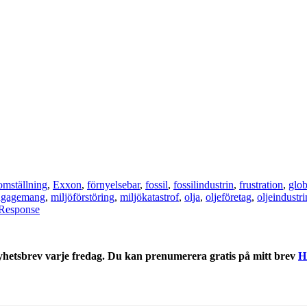
omställning
,
Exxon
,
förnyelsebar
,
fossil
,
fossilindustrin
,
frustration
,
glob
ngagemang
,
miljöförstöring
,
miljökatastrof
,
olja
,
oljeföretag
,
oljeindustri
Response
nyhetsbrev varje fredag. Du kan prenumerera gratis på mitt brev
H