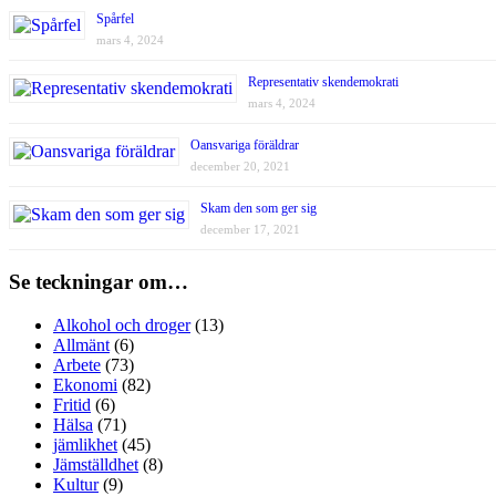
Spårfel
mars 4, 2024
Representativ skendemokrati
mars 4, 2024
Oansvariga föräldrar
december 20, 2021
Skam den som ger sig
december 17, 2021
Se teckningar om…
Alkohol och droger
(13)
Allmänt
(6)
Arbete
(73)
Ekonomi
(82)
Fritid
(6)
Hälsa
(71)
jämlikhet
(45)
Jämställdhet
(8)
Kultur
(9)