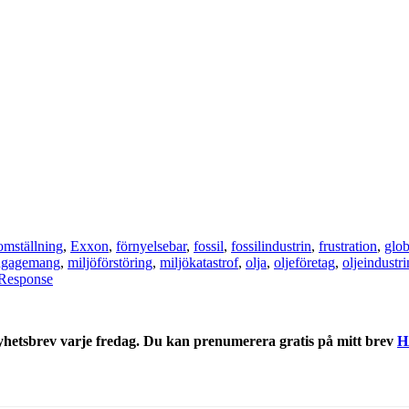
omställning
,
Exxon
,
förnyelsebar
,
fossil
,
fossilindustrin
,
frustration
,
glob
ngagemang
,
miljöförstöring
,
miljökatastrof
,
olja
,
oljeföretag
,
oljeindustri
Response
nyhetsbrev varje fredag. Du kan prenumerera gratis på mitt brev
H