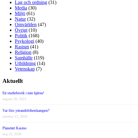
Lag och ordning
(31)
Media
(30)
Miljö
(61)
Natur
(32)
Omvärlden
(47)
Övrigt
(10)
Politik
(168)
Psykologi
(40)
Rasism
(41)
Religion
(8)
Samhälle
(119)
Utbildning
(14)
Vetenskap
(7)
Aktuellt
Ett studiebesök i min hjärna!
augusti 30, 2021
Var förs yttrandefrihetskampen?
oktober 12, 2020
Planetärt Kasino
maj 25, 2020