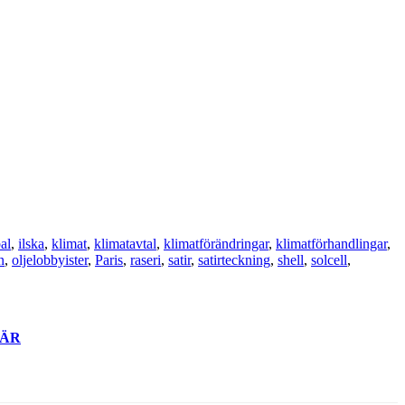
al
,
ilska
,
klimat
,
klimatavtal
,
klimatförändringar
,
klimatförhandlingar
,
n
,
oljelobbyister
,
Paris
,
raseri
,
satir
,
satirteckning
,
shell
,
solcell
,
ÄR