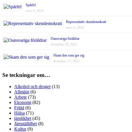
Spårfel
mars 4, 2024
Representativ skendemokrati
mars 4, 2024
Oansvariga föräldrar
december 20, 2021
Skam den som ger sig
december 17, 2021
Se teckningar om…
Alkohol och droger
(13)
Allmänt
(6)
Arbete
(73)
Ekonomi
(82)
Fritid
(6)
Hälsa
(71)
jämlikhet
(45)
Jämställdhet
(8)
Kultur
(9)