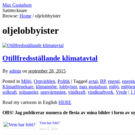
Max Gustafson
Satirtecknare
Browse:
Home
/
oljelobbyister
oljelobbyister
Otillfredsställande klimatavtal
By
admin
on
september 28, 2015
Posted in
Miljö
,
Omvärlden
,
Politik
| Tagged
avtal
,
BP
,
energi
,
energi
Klimatförnekare
,
klimatmöte
,
lobbyism
,
max gustafson
,
miljö
,
miljöe
solkraft
,
solpaneler
,
uppvärmning
,
vindkraft
,
vindkraftverk
,
Vrede
|
1 
Read my cartoons in English
HERE
OBS! Jag publicerar numera de flesta av mina bilder i form av 
Vem har fobi?
mars 4, 2024