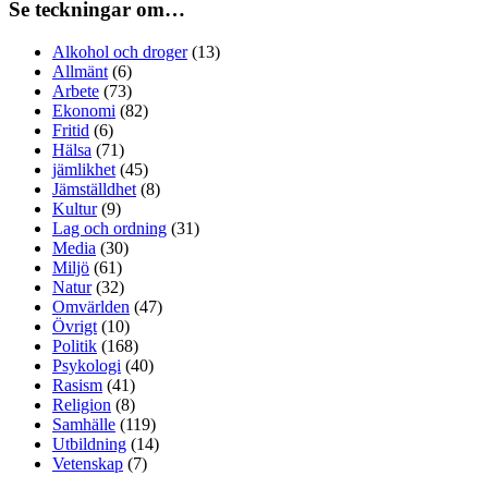
Se teckningar om…
Alkohol och droger
(13)
Allmänt
(6)
Arbete
(73)
Ekonomi
(82)
Fritid
(6)
Hälsa
(71)
jämlikhet
(45)
Jämställdhet
(8)
Kultur
(9)
Lag och ordning
(31)
Media
(30)
Miljö
(61)
Natur
(32)
Omvärlden
(47)
Övrigt
(10)
Politik
(168)
Psykologi
(40)
Rasism
(41)
Religion
(8)
Samhälle
(119)
Utbildning
(14)
Vetenskap
(7)