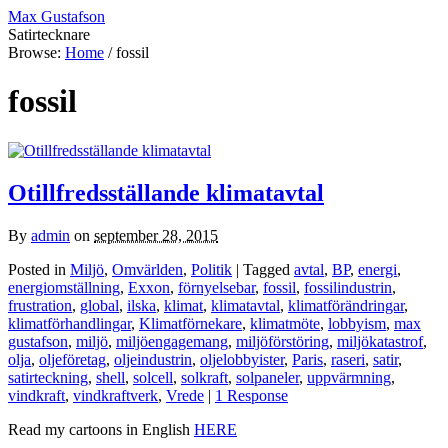
Max Gustafson
Satirtecknare
Browse:
Home
/
fossil
fossil
Otillfredsställande klimatavtal
By
admin
on
september 28, 2015
Posted in
Miljö
,
Omvärlden
,
Politik
| Tagged
avtal
,
BP
,
energi
,
energiomställning
,
Exxon
,
förnyelsebar
,
fossil
,
fossilindustrin
,
frustration
,
global
,
ilska
,
klimat
,
klimatavtal
,
klimatförändringar
,
klimatförhandlingar
,
Klimatförnekare
,
klimatmöte
,
lobbyism
,
max
gustafson
,
miljö
,
miljöengagemang
,
miljöförstöring
,
miljökatastrof
,
olja
,
oljeföretag
,
oljeindustrin
,
oljelobbyister
,
Paris
,
raseri
,
satir
,
satirteckning
,
shell
,
solcell
,
solkraft
,
solpaneler
,
uppvärmning
,
vindkraft
,
vindkraftverk
,
Vrede
|
1 Response
Read my cartoons in English
HERE