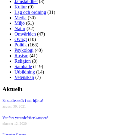
Jämställdhet
(8)
Kultur
(9)
Lag och ordning
(31)
Media
(30)
Miljö
(61)
Natur
(32)
Omvärlden
(47)
Övrigt
(10)
Politik
(168)
Psykologi
(40)
Rasism
(41)
Religion
(8)
Samhälle
(119)
Utbildning
(14)
Vetenskap
(7)
Aktuellt
Ett studiebesök i min hjärna!
augusti 30, 2021
Var förs yttrandefrihetskampen?
oktober 12, 2020