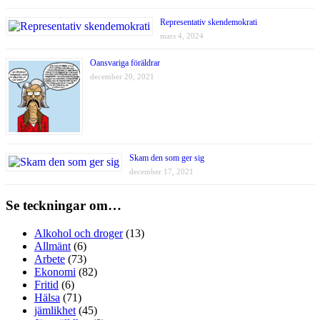
Representativ skendemokrati
mars 4, 2024
Oansvariga föräldrar
december 20, 2021
Skam den som ger sig
december 17, 2021
Se teckningar om…
Alkohol och droger
(13)
Allmänt
(6)
Arbete
(73)
Ekonomi
(82)
Fritid
(6)
Hälsa
(71)
jämlikhet
(45)