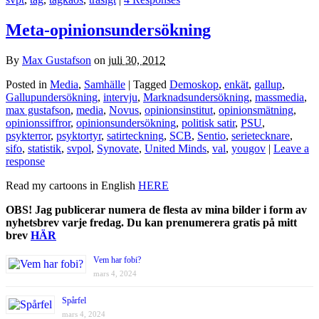
Meta-opinionsundersökning
By
Max Gustafson
on
juli 30, 2012
Posted in
Media
,
Samhälle
| Tagged
Demoskop
,
enkät
,
gallup
,
Gallupundersökning
,
intervju
,
Marknadsundersökning
,
massmedia
,
max gustafson
,
media
,
Novus
,
opinionsinstitut
,
opinionsmätning
,
opinionssiffror
,
opinionsundersökning
,
politisk satir
,
PSU
,
psykterror
,
psyktortyr
,
satirteckning
,
SCB
,
Sentio
,
serietecknare
,
sifo
,
statistik
,
svpol
,
Synovate
,
United Minds
,
val
,
yougov
|
Leave a
response
Read my cartoons in English
HERE
OBS! Jag publicerar numera de flesta av mina bilder i form av
nyhetsbrev varje fredag. Du kan prenumerera gratis på mitt
brev
HÄR
Vem har fobi?
mars 4, 2024
Spårfel
mars 4, 2024