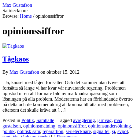
Max Gustafson
Satirtecknare
Browse:
Home
/
opinionssiffror
opinionssiffror
Tågkaos
By
Max Gustafson
on
oktober 15, 2012
Ja, kaoset med tågen fortsätter. Och det kommer utan tvivel att
fortsätta så länge vi har kvar vår nuvarande regering. Problemen
uppstod ur en allt för naiv bild av marknadsanpassning som
lösningen på alla problem. Moderaterna har en förblindande övertro
på detta och de kommer aldrig att komma tillrätta med problemen,
eftersom det skulle kräva att […]
Posted in
Politik
,
Samhälle
| Tagged
avreglering
,
järnväg
,
max
gustafson
,
opinionsmätning
,
opinionssiffror
,
opinionsundersökning
,
politik
,
politisk satir
,
reparartion
,
serietecknare
,
signalfel
,
sj
,
svpol
,
svpt
,
tåg
,
tågkaos
,
trasigt
|
4 Responses