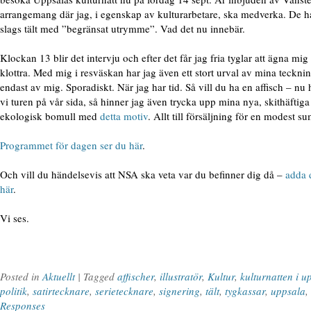
arrangemang där jag, i egenskap av kulturarbetare, ska medverka. De ha
slags tält med ”begränsat utrymme”. Vad det nu innebär.
Klockan 13 blir det intervju och efter det får jag fria tyglar att ägna mig
klottra. Med mig i resväskan har jag även ett stort urval av mina tecknin
endast av mig. Sporadiskt. När jag har tid. Så vill du ha en affisch – nu
vi turen på vår sida, så hinner jag även trycka upp mina nya, skithäftiga 
ekologisk bomull med
detta motiv
. Allt till försäljning för en modest s
Programmet för dagen ser du här
.
Och vill du händelsevis att NSA ska veta var du befinner dig då –
adda 
här
.
Vi ses.
Posted in
Aktuellt
| Tagged
affischer
,
illustratör
,
Kultur
,
kulturnatten i u
politik
,
satirtecknare
,
serietecknare
,
signering
,
tält
,
tygkassar
,
uppsala
,
Responses