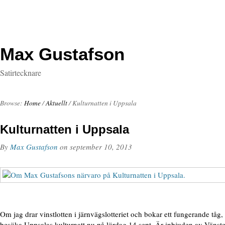
Max Gustafson
Satirtecknare
Browse:
Home
/
Aktuellt
/
Kulturnatten i Uppsala
Kulturnatten i Uppsala
By
Max Gustafson
on
september 10, 2013
Om jag drar vinstlotten i järnvägslotteriet och bokar ett fungerande tåg, 
besöka Uppsalas kulturnatt nu på lördag 14 sept. Är inbjuden av Vänster