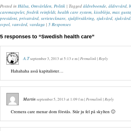
Posted in
Hälsa
,
Omvärlden
,
Politik
| Tagged
äldreboende
,
äldrevård
,
caremaspelet
,
fredrik reinfeldt
,
health care system
,
kissblöja
,
max gusta
president
,
privatvård
,
serietecknare
,
sjukförsäkring
,
sjukvård
,
sjukvård
svpol
,
vanvård
,
vardaga
|
5 Responses
5 responses to “Swedish health care”
A.T
september 3, 2013
at
5:13 e m
|
Permalink
|
Reply
Hahahaha asså kapitalister…
Martin
september 5, 2013
at
1:09 f m
|
Permalink
|
Reply
Cremera care menar dom förstås. Står ju fel på skylten 🙂