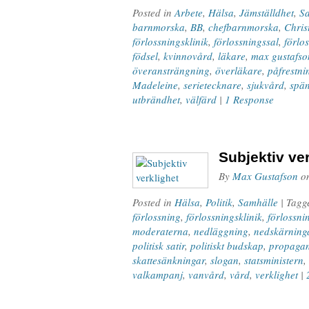
Posted in
Arbete
,
Hälsa
,
Jämställdhet
,
S
barnmorska
,
BB
,
chefbarnmorska
,
Chris
förlossningsklinik
,
förlossningssal
,
förlo
födsel
,
kvinnovård
,
läkare
,
max gustafso
överansträngning
,
överläkare
,
påfrestni
Madeleine
,
serietecknare
,
sjukvård
,
spä
utbrändhet
,
välfärd
|
1 Response
Subjektiv ve
By
Max Gustafson
o
Posted in
Hälsa
,
Politik
,
Samhälle
| Tag
förlossning
,
förlossningsklinik
,
förlossni
moderaterna
,
nedläggning
,
nedskärning
politisk satir
,
politiskt budskap
,
propaga
skattesänkningar
,
slogan
,
statsministern
,
valkampanj
,
vanvård
,
vård
,
verklighet
|