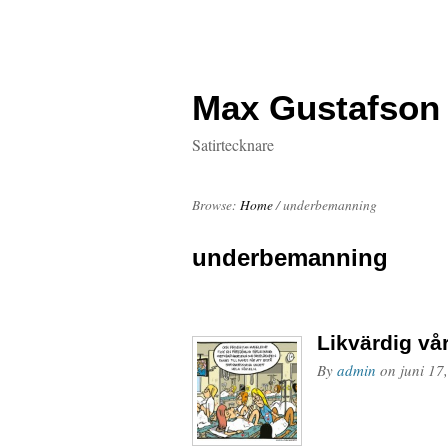
Max Gustafson
Satirtecknare
Browse:
Home
/
underbemanning
underbemanning
Likvärdig vå
By
admin
on
juni 17