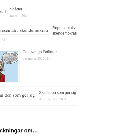
Spårfel
mars 4, 2024
Representativ
skendemokrati
2024
Oansvariga föräldrar
december 20, 2021
Skam den som ger sig
december 17, 2021
eckningar om…