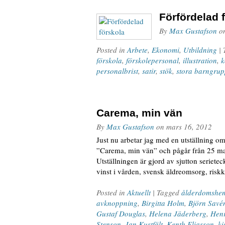
Förfördelad 
By
Max Gustafson
o
Posted in
Arbete
,
Ekonomi
,
Utbildning
|
förskola
,
förskolepersonal
,
illustration
,
k
personalbrist
,
satir
,
stök
,
stora barngrup
Carema, min vän
By
Max Gustafson
on
mars 16, 2012
Just nu arbetar jag med en utställning om
”Carema, min vän” och pågår från 25 mars 
Utställningen är gjord av sjutton serietec
vinst i vården, svensk äldreomsorg, risk
Posted in
Aktuellt
| Tagged
ålderdomshe
avknoppning
,
Birgitta Holm
,
Björn Savé
Gustaf Douglas
,
Helena Jäderberg
,
Henr
Stenson
,
Jan Kustfält
,
Kenth Eliasson
,
ki