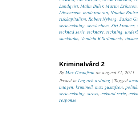
Lundqvist
,
Malin Biller
,
Martin Eriksson
Löwenstein
,
moderaterna
,
Natalia Batist
riskkapitalism
,
Robert Nyberg
,
Saskia Gu
serieteckning
,
servicehem
,
Siri Frances
,
tecknad serie
,
tecknare
,
teckning
,
under
stockholm
,
Vendela B Strömbeck
,
vinstm
Kriminalvård 2
By
Max Gustafson
on
augusti 31, 2011
Posted in
Lag och ordning
| Tagged
anst
intagen
,
kriminell
,
max gustafson
,
politik
serieteckning
,
stress
,
tecknad serie
,
teck
response