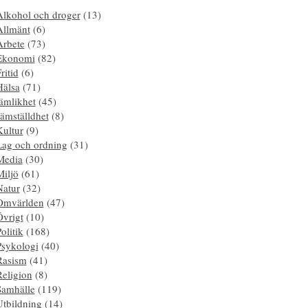
Alkohol och droger
(13)
Allmänt
(6)
Arbete
(73)
Ekonomi
(82)
ritid
(6)
Hälsa
(71)
ämlikhet
(45)
ämställdhet
(8)
Kultur
(9)
Lag och ordning
(31)
Media
(30)
Miljö
(61)
Natur
(32)
Omvärlden
(47)
Övrigt
(10)
olitik
(168)
Psykologi
(40)
Rasism
(41)
Religion
(8)
Samhälle
(119)
Utbildning
(14)