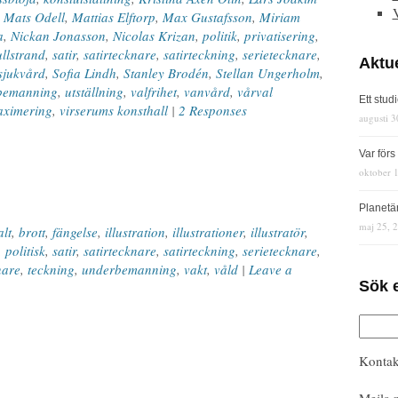
,
Mats Odell
,
Mattias Elftorp
,
Max Gustafsson
,
Miriam
a
,
Nickan Jonasson
,
Nicolas Krizan
,
politik
,
privatisering
,
llstrand
,
satir
,
satirtecknare
,
satirteckning
,
serietecknare
,
Aktue
sjukvård
,
Sofia Lindh
,
Stanley Brodén
,
Stellan Ungerholm
,
bemanning
,
utställning
,
valfrihet
,
vanvård
,
vårval
Ett stud
aximering
,
virserums konsthall
|
2 Responses
augusti 3
Var för
oktober 
Planetä
maj 25, 
alt
,
brott
,
fängelse
,
illustration
,
illustrationer
,
illustratör
,
,
politisk
,
satir
,
satirtecknare
,
satirteckning
,
serietecknare
,
nare
,
teckning
,
underbemanning
,
vakt
,
våld
|
Leave a
Sök 
Kontak