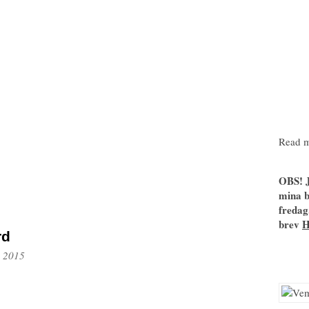
Read m
OBS! J
mina b
fredag
brev
rd
, 2015