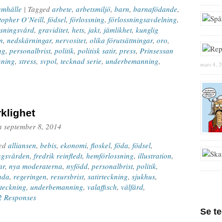
amhälle
| Tagged
arbete
,
arbetsmiljö
,
barn
,
barnafödande
,
topher O’Neill
,
födsel
,
förlossning
,
förlossningsavdelning
,
ssningsvård
,
graviditet
,
hets
,
jakt
,
jämlikhet
,
kunglig
n
,
nedskärningar
,
nervositet
,
olika förutsättningar
,
oro
,
ng
,
personalbrist
,
politik
,
politisk satir
,
press
,
Prinsessan
nning
,
stress
,
svpol
,
tecknad serie
,
underbemanning
,
mars 4, 
rklighet
n
september 8, 2014
ged
alliansen
,
bebis
,
ekonomi
,
floskel
,
föda
,
födsel
,
ngsvården
,
fredrik reinfledt
,
hemförlossning
,
illustration
,
ar
,
nya moderaterna
,
nyfödd
,
personalbrist
,
politik
,
nda
,
regeringen
,
resursbrist
,
satirteckning
,
sjukhus
,
teckning
,
underbemanning
,
valaffisch
,
välfärd
,
2 Responses
Se t