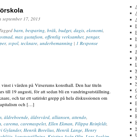
förskola
n
september 17, 2013
 Tagged
barn
,
besparing
,
bråk
,
budget
,
dagis
,
ekonomi
,
F
ostnad
,
max gustafson
,
offentlig verksamhet
,
pengar
,
per
,
svpol
,
tecknare
,
underbemanning
|
1 Response
j
J
 vinst i vården på Virserums konsthall. Den har titeln
till 19 augusti, för att sedan bli en vandringsutställning.
knare, och tar ett satiriskt grepp på hela diskussionen om
P
kapitalism och […]
m
,
äldreboende
,
äldrevård
,
alliansen
,
attendo
,
n
,
carema
,
caremaspelet
,
Ellen Ekman
,
Filippa Reinfeldt
,
i Gylander
,
Henrik Borelius
,
Henrik Lange
,
Henry
ssblöja
,
konstutställning
,
Kristina Axén Olin
,
Lars Joakim