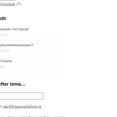
Vetenskap
(7)
llt
iebesök i min hjärna!
0, 2021
s yttrandefrihetskampen?
12, 2020
rt Kasino
2020
efter tema…
t:
mejl@maxgustafson.se