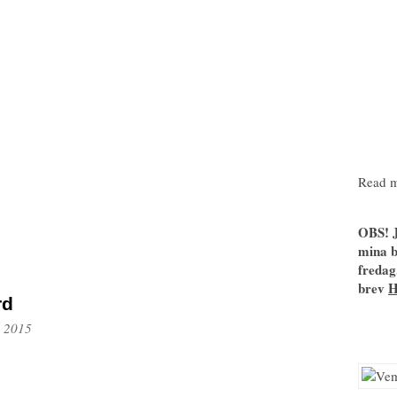
Read m
OBS! J
mina b
fredag
brev
rd
, 2015