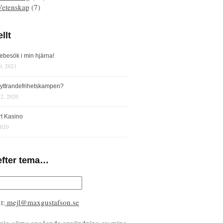
Vetenskap
(7)
llt
iebesök i min hjärna!
0, 2021
s yttrandefrihetskampen?
12, 2020
rt Kasino
2020
efter tema…
t:
mejl@maxgustafson.se