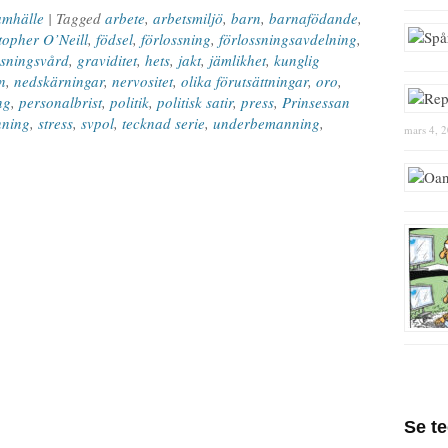
amhälle
| Tagged
arbete
,
arbetsmiljö
,
barn
,
barnafödande
,
topher O’Neill
,
födsel
,
förlossning
,
förlossningsavdelning
,
ssningsvård
,
graviditet
,
hets
,
jakt
,
jämlikhet
,
kunglig
n
,
nedskärningar
,
nervositet
,
olika förutsättningar
,
oro
,
ng
,
personalbrist
,
politik
,
politisk satir
,
press
,
Prinsessan
nning
,
stress
,
svpol
,
tecknad serie
,
underbemanning
,
mars 4, 
Se t