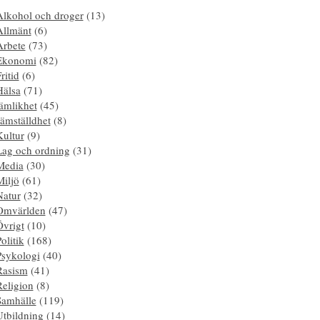
Alkohol och droger
(13)
Allmänt
(6)
Arbete
(73)
Ekonomi
(82)
ritid
(6)
Hälsa
(71)
ämlikhet
(45)
ämställdhet
(8)
Kultur
(9)
Lag och ordning
(31)
Media
(30)
Miljö
(61)
Natur
(32)
Omvärlden
(47)
Övrigt
(10)
olitik
(168)
Psykologi
(40)
Rasism
(41)
Religion
(8)
Samhälle
(119)
Utbildning
(14)