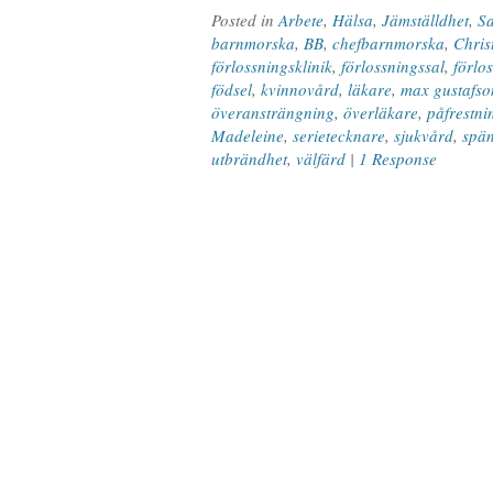
Posted in
Arbete
,
Hälsa
,
Jämställdhet
,
S
barnmorska
,
BB
,
chefbarnmorska
,
Chris
förlossningsklinik
,
förlossningssal
,
förlo
födsel
,
kvinnovård
,
läkare
,
max gustafso
överansträngning
,
överläkare
,
påfrestni
Madeleine
,
serietecknare
,
sjukvård
,
spä
utbrändhet
,
välfärd
|
1 Response