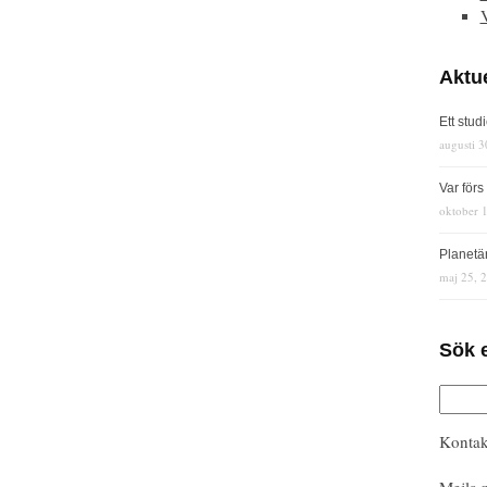
Aktue
Ett stud
augusti 3
Var för
oktober 
Planetä
maj 25, 
Sök 
Kontak