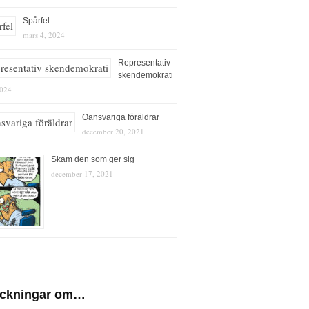
Spårfel
mars 4, 2024
Representativ
skendemokrati
2024
Oansvariga föräldrar
december 20, 2021
Skam den som ger sig
december 17, 2021
eckningar om…