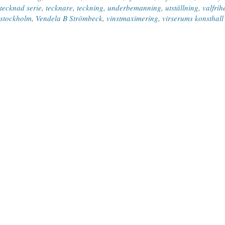
tecknad serie
,
tecknare
,
teckning
,
underbemanning
,
utställning
,
valfrih
stockholm
,
Vendela B Strömbeck
,
vinstmaximering
,
virserums konsthall