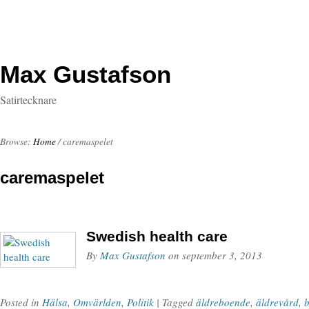
Max Gustafson
Satirtecknare
Browse:
Home
/
caremaspelet
caremaspelet
Swedish health care
By
Max Gustafson
on
september 3, 2013
Posted in
Hälsa
,
Omvärlden
,
Politik
| Tagged
äldreboende
,
äldrevård
,