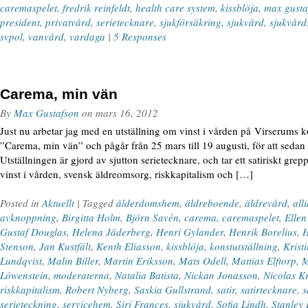
caremaspelet
,
fredrik reinfeldt
,
health care system
,
kissblöja
,
max gusta
president
,
privatvård
,
serietecknare
,
sjukförsäkring
,
sjukvård
,
sjukvård
svpol
,
vanvård
,
vardaga
|
5 Responses
Carema, min vän
By
Max Gustafson
on
mars 16, 2012
Just nu arbetar jag med en utställning om vinst i vården på Virserums ko
”Carema, min vän” och pågår från 25 mars till 19 augusti, för att sedan 
Utställningen är gjord av sjutton serietecknare, och tar ett satiriskt gr
vinst i vården, svensk äldreomsorg, riskkapitalism och […]
Posted in
Aktuellt
| Tagged
ålderdomshem
,
äldreboende
,
äldrevård
,
all
avknoppning
,
Birgitta Holm
,
Björn Savén
,
carema
,
caremaspelet
,
Elle
Gustaf Douglas
,
Helena Jäderberg
,
Henri Gylander
,
Henrik Borelius
,
H
Stenson
,
Jan Kustfält
,
Kenth Eliasson
,
kissblöja
,
konstutställning
,
Krist
Lundqvist
,
Malin Biller
,
Martin Eriksson
,
Mats Odell
,
Mattias Elftorp
,
M
Löwenstein
,
moderaterna
,
Natalia Batista
,
Nickan Jonasson
,
Nicolas K
riskkapitalism
,
Robert Nyberg
,
Saskia Gullstrand
,
satir
,
satirtecknare
,
s
serieteckning
,
servicehem
,
Siri Frances
,
sjukvård
,
Sofia Lindh
,
Stanley