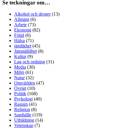
Se teckningar om…
Alkohol och droger
(13)
Allmänt
(6)
Arbete
(73)
Ekonomi
(82)
Fritid
(6)
Hälsa
(71)
jämlikhet
(45)
Jämställdhet
(8)
Kultur
(9)
Lag och ordning
(31)
Media
(30)
Miljö
(61)
Natur
(32)
Omvärlden
(47)
Övrigt
(10)
Politik
(168)
Psykologi
(40)
Rasism
(41)
Religion
(8)
Samhälle
(119)
Utbildning
(14)
Vetenskap
(7)