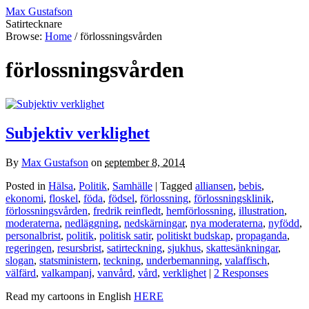
Max Gustafson
Satirtecknare
Browse:
Home
/
förlossningsvården
förlossningsvården
Subjektiv verklighet
By
Max Gustafson
on
september 8, 2014
Posted in
Hälsa
,
Politik
,
Samhälle
| Tagged
alliansen
,
bebis
,
ekonomi
,
floskel
,
föda
,
födsel
,
förlossning
,
förlossningsklinik
,
förlossningsvården
,
fredrik reinfledt
,
hemförlossning
,
illustration
,
moderaterna
,
nedläggning
,
nedskärningar
,
nya moderaterna
,
nyfödd
,
personalbrist
,
politik
,
politisk satir
,
politiskt budskap
,
propaganda
,
regeringen
,
resursbrist
,
satirteckning
,
sjukhus
,
skattesänkningar
,
slogan
,
statsministern
,
teckning
,
underbemanning
,
valaffisch
,
välfärd
,
valkampanj
,
vanvård
,
vård
,
verklighet
|
2 Responses
Read my cartoons in English
HERE