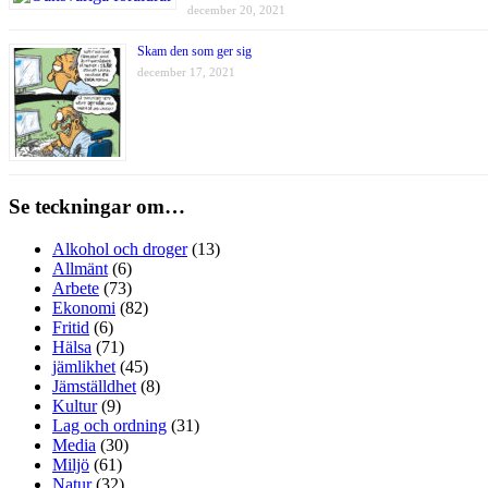
december 20, 2021
Skam den som ger sig
december 17, 2021
Se teckningar om…
Alkohol och droger
(13)
Allmänt
(6)
Arbete
(73)
Ekonomi
(82)
Fritid
(6)
Hälsa
(71)
jämlikhet
(45)
Jämställdhet
(8)
Kultur
(9)
Lag och ordning
(31)
Media
(30)
Miljö
(61)
Natur
(32)