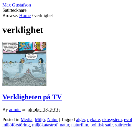
Max Gustafson
Satirtecknare
Browse:
Home
/
verklighet
verklighet
Verkligheten på TV
By
admin
on
oktober 18, 2016
Posted in
Media
,
Miljö
,
Natur
| Tagged
alger
,
dykare
,
ekosystem
,
evol
miljöförstöring
,
miljökatastrof
,
natur
,
naturfilm
,
politisk satir
,
satirteck