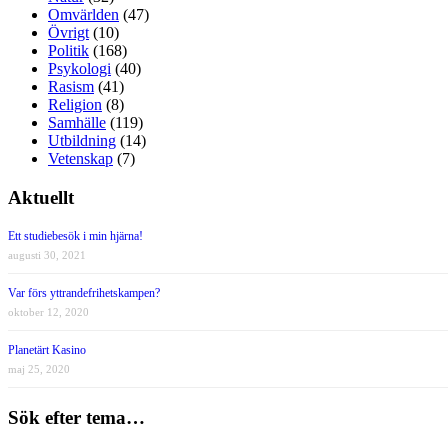
Omvärlden
(47)
Övrigt
(10)
Politik
(168)
Psykologi
(40)
Rasism
(41)
Religion
(8)
Samhälle
(119)
Utbildning
(14)
Vetenskap
(7)
Aktuellt
Ett studiebesök i min hjärna!
augusti 30, 2021
Var förs yttrandefrihetskampen?
oktober 12, 2020
Planetärt Kasino
maj 25, 2020
Sök efter tema…