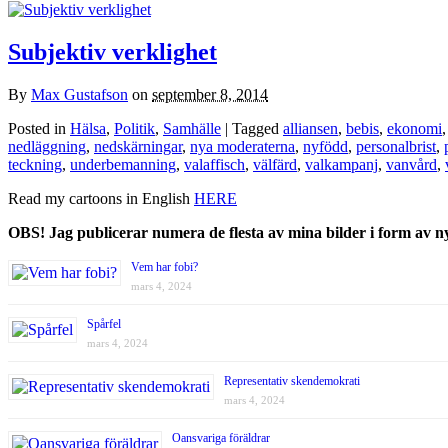
Subjektiv verklighet
By
Max Gustafson
on
september 8, 2014
Posted in
Hälsa
,
Politik
,
Samhälle
| Tagged
alliansen
,
bebis
,
ekonomi
nedläggning
,
nedskärningar
,
nya moderaterna
,
nyfödd
,
personalbrist
,
teckning
,
underbemanning
,
valaffisch
,
välfärd
,
valkampanj
,
vanvård
,
Read my cartoons in English
HERE
OBS! Jag publicerar numera de flesta av mina bilder i form av 
Vem har fobi?
mars 4, 2024
Spårfel
mars 4, 2024
Representativ skendemokrati
mars 4, 2024
Oansvariga föräldrar