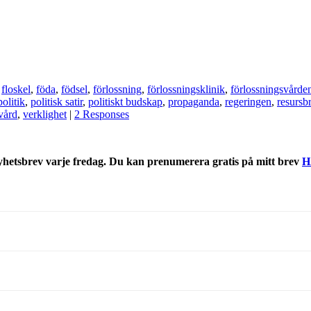
,
floskel
,
föda
,
födsel
,
förlossning
,
förlossningsklinik
,
förlossningsvårde
politik
,
politisk satir
,
politiskt budskap
,
propaganda
,
regeringen
,
resursbr
vård
,
verklighet
|
2 Responses
nyhetsbrev varje fredag. Du kan prenumerera gratis på mitt brev
H