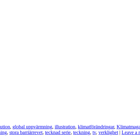
ution
,
global uppvärmning
,
illustration
,
klimatförändringar
,
Klimatmagas
ning
,
stora barriärrevet
,
tecknad serie
,
teckning
,
tv
,
verklighet
|
Leave a 