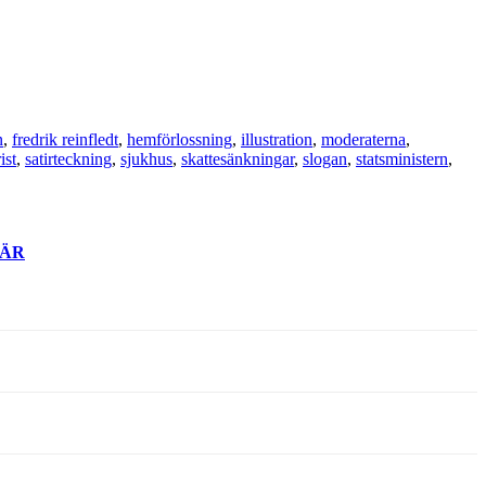
n
,
fredrik reinfledt
,
hemförlossning
,
illustration
,
moderaterna
,
ist
,
satirteckning
,
sjukhus
,
skattesänkningar
,
slogan
,
statsministern
,
ÄR