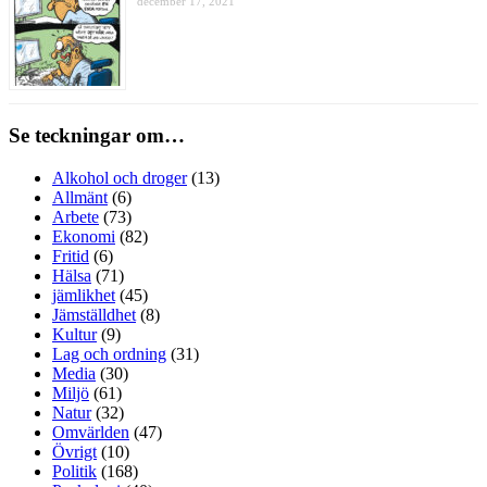
december 17, 2021
Se teckningar om…
Alkohol och droger
(13)
Allmänt
(6)
Arbete
(73)
Ekonomi
(82)
Fritid
(6)
Hälsa
(71)
jämlikhet
(45)
Jämställdhet
(8)
Kultur
(9)
Lag och ordning
(31)
Media
(30)
Miljö
(61)
Natur
(32)
Omvärlden
(47)
Övrigt
(10)
Politik
(168)