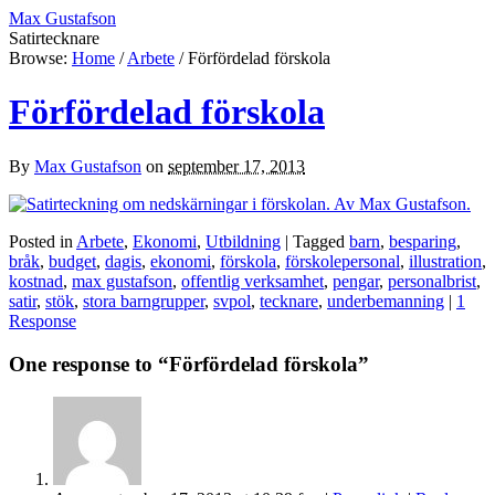
Max Gustafson
Satirtecknare
Browse:
Home
/
Arbete
/
Förfördelad förskola
Förfördelad förskola
By
Max Gustafson
on
september 17, 2013
Posted in
Arbete
,
Ekonomi
,
Utbildning
| Tagged
barn
,
besparing
,
bråk
,
budget
,
dagis
,
ekonomi
,
förskola
,
förskolepersonal
,
illustration
,
kostnad
,
max gustafson
,
offentlig verksamhet
,
pengar
,
personalbrist
,
satir
,
stök
,
stora barngrupper
,
svpol
,
tecknare
,
underbemanning
|
1
Response
One response to “Förfördelad förskola”