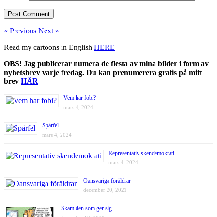
« Previous
Next »
Read my cartoons in English
HERE
OBS! Jag publicerar numera de flesta av mina bilder i form av
nyhetsbrev varje fredag. Du kan prenumerera gratis på mitt
brev
HÄR
Vem har fobi?
mars 4, 2024
Spårfel
mars 4, 2024
Representativ skendemokrati
mars 4, 2024
Oansvariga föräldrar
december 20, 2021
Skam den som ger sig