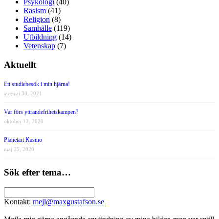
Psykologi
(40)
Rasism
(41)
Religion
(8)
Samhälle
(119)
Utbildning
(14)
Vetenskap
(7)
Aktuellt
Ett studiebesök i min hjärna!
augusti 30, 2021
Var förs yttrandefrihetskampen?
oktober 12, 2020
Planetärt Kasino
maj 25, 2020
Sök efter tema…
Kontakt:
mejl@maxgustafson.se