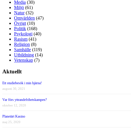
Media
(30)
Miljö
(61)
Natur
(32)
Omvärlden
(47)
Övrigt
(10)
Politik
(168)
Psykologi
(40)
Rasism
(41)
Religion
(8)
Samhälle
(119)
Utbildning
(14)
Vetenskap
(7)
Aktuellt
Ett studiebesök i min hjärna!
augusti 30, 2021
Var förs yttrandefrihetskampen?
oktober 12, 2020
Planetärt Kasino
maj 25, 2020