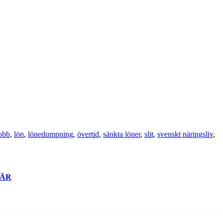
obb
,
lön
,
lönedumpning
,
övertid
,
sänkta löner
,
slit
,
svenskt näringsliv
,
ÄR