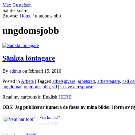
Max Gustafson
Satirtecknare
Browse:
Home
/
ungdomsjobb
ungdomsjobb
Sänkta löntagare
By
admin
on
februari 15, 2016
Posted in
Arbete
| Tagged
arbetsgivare
,
arbetsrätt
,
arbetstagare
,
call ce
ungdomar
,
ungdomsjobb
,
vd
|
Leave a response
Read my cartoons in English
HERE
OBS! Jag publicerar numera de flesta av mina bilder i form av 
Vem har fobi?
mars 4, 2024
Spårfel