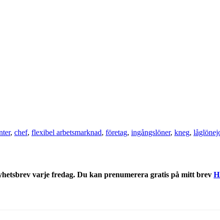
nter
,
chef
,
flexibel arbetsmarknad
,
företag
,
ingångslöner
,
kneg
,
låglönej
nyhetsbrev varje fredag. Du kan prenumerera gratis på mitt brev
H