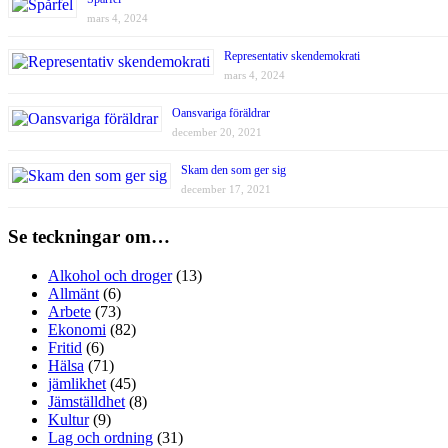
mars 4, 2024
Representativ skendemokrati
mars 4, 2024
Oansvariga föräldrar
december 20, 2021
Skam den som ger sig
december 17, 2021
Se teckningar om…
Alkohol och droger
(13)
Allmänt
(6)
Arbete
(73)
Ekonomi
(82)
Fritid
(6)
Hälsa
(71)
jämlikhet
(45)
Jämställdhet
(8)
Kultur
(9)
Lag och ordning
(31)