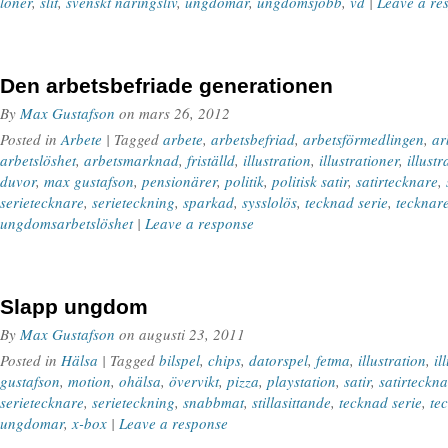
löner
,
slit
,
svenskt näringsliv
,
ungdomar
,
ungdomsjobb
,
vd
|
Leave a re
Den arbetsbefriade generationen
By
Max Gustafson
on
mars 26, 2012
Posted in
Arbete
| Tagged
arbete
,
arbetsbefriad
,
arbetsförmedlingen
,
ar
arbetslöshet
,
arbetsmarknad
,
friställd
,
illustration
,
illustrationer
,
illustr
duvor
,
max gustafson
,
pensionärer
,
politik
,
politisk satir
,
satirtecknare
,
serietecknare
,
serieteckning
,
sparkad
,
sysslolös
,
tecknad serie
,
tecknar
ungdomsarbetslöshet
|
Leave a response
Slapp ungdom
By
Max Gustafson
on
augusti 23, 2011
Posted in
Hälsa
| Tagged
bilspel
,
chips
,
datorspel
,
fetma
,
illustration
,
il
gustafson
,
motion
,
ohälsa
,
övervikt
,
pizza
,
playstation
,
satir
,
satirteckn
serietecknare
,
serieteckning
,
snabbmat
,
stillasittande
,
tecknad serie
,
te
ungdomar
,
x-box
|
Leave a response