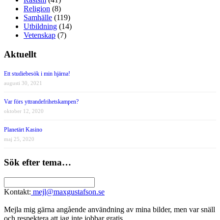
Religion
(8)
Samhälle
(119)
Utbildning
(14)
Vetenskap
(7)
Aktuellt
Ett studiebesök i min hjärna!
augusti 30, 2021
Var förs yttrandefrihetskampen?
oktober 12, 2020
Planetärt Kasino
maj 25, 2020
Sök efter tema…
Kontakt:
mejl@maxgustafson.se
Mejla mig gärna angående användning av mina bilder, men var snäll
och respektera att jag inte jobbar gratis.