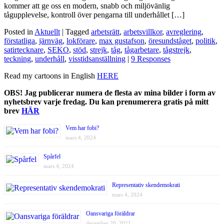
kommer att ge oss en modern, snabb och miljövänlig
tågupplevelse, kontroll över pengarna till underhållet […]
Posted in
Aktuellt
| Tagged
arbetsrätt
,
arbetsvillkor
,
avreglering
,
förstatliga
,
järnväg
,
lokförare
,
max gustafson
,
öresundståget
,
politik
,
satirtecknare
,
SEKO
,
stöd
,
strejk
,
tåg
,
tågarbetare
,
tågstrejk
,
teckning
,
underhåll
,
visstidsanställning
|
9 Responses
Read my cartoons in English
HERE
OBS! Jag publicerar numera de flesta av mina bilder i form av
nyhetsbrev varje fredag. Du kan prenumerera gratis på mitt
brev
HÄR
Vem har fobi?
mars 4, 2024
Spårfel
mars 4, 2024
Representativ skendemokrati
mars 4, 2024
Oansvariga föräldrar
december 20, 2021