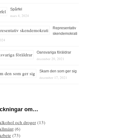
Spårfel
mars 4, 2024
Representativ
skendemokrati
2024
Oansvariga föräldrar
december 20, 2021
Skam den som ger sig
december 17, 2021
eckningar om…
Alkohol och droger
(13)
Allmänt
(6)
Arbete
(73)