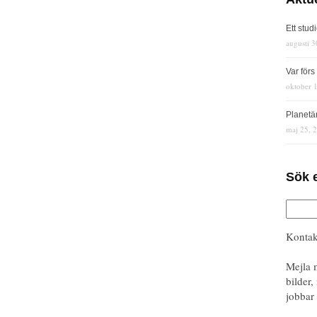
Ett stud
augusti 3
Var för
oktober 
Planetä
maj 25, 
Sök 
Kontak
Mejla 
bilder,
jobbar 