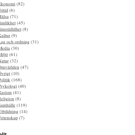
Ekonomi
(82)
ritid
(6)
Hälsa
(71)
ämlikhet
(45)
ämställdhet
(8)
Kultur
(9)
Lag och ordning
(31)
Media
(30)
Miljö
(61)
Natur
(32)
Omvärlden
(47)
Övrigt
(10)
olitik
(168)
Psykologi
(40)
Rasism
(41)
Religion
(8)
Samhälle
(119)
Utbildning
(14)
Vetenskap
(7)
llt