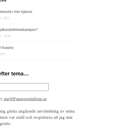
iebesök i min hjärna!
0, 2021
s yttrandefrihetskampen?
12, 2020
rt Kasino
2020
efter tema…
t:
mejl@maxgustafson.se
mig gärna angående användning av mina
 men var snäll och respektera att jag inte
gratis.