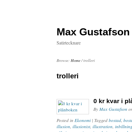
Max Gustafson
Satirtecknare
Browse:
Home
/
trolleri
trolleri
0 kr kvar i 
By
Max Gustafson
o
Posted in
Ekonomi
| Tagged
bostad
,
bost
illusion
,
illusionist
,
illustration
,
inbillnin