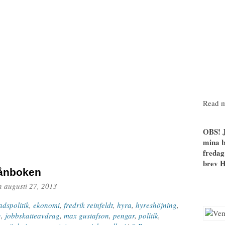
Read m
OBS! J
mina b
fredag
brev
plånboken
n
augusti 27, 2013
adspolitik
,
ekonomi
,
fredrik reinfeldt
,
hyra
,
hyreshöjning
,
g
,
jobbskatteavdrag
,
max gustafson
,
pengar
,
politik
,