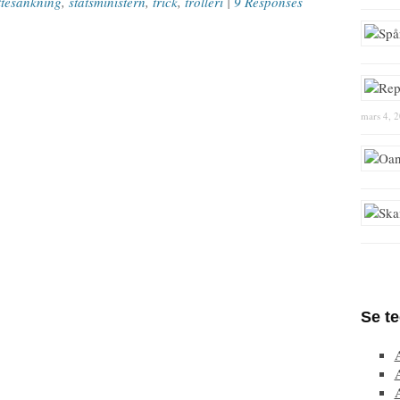
ttesänkning
,
statsministern
,
trick
,
trolleri
|
9 Responses
mars 4, 
Se t