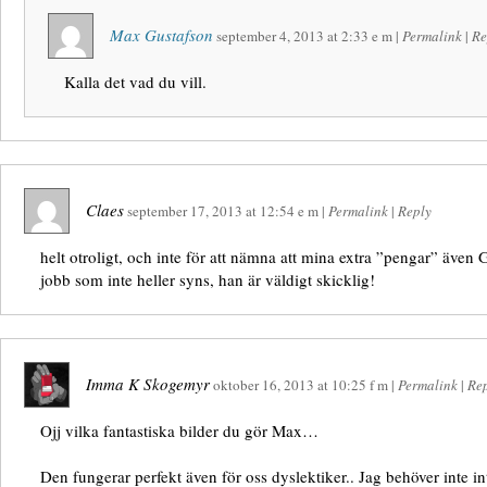
Max Gustafson
september 4, 2013
at
2:33 e m
|
Permalink
|
Re
Kalla det vad du vill.
Claes
september 17, 2013
at
12:54 e m
|
Permalink
|
Reply
helt otroligt, och inte för att nämna att mina extra ”pengar” äve
jobb som inte heller syns, han är väldigt skicklig!
Imma K Skogemyr
oktober 16, 2013
at
10:25 f m
|
Permalink
|
Re
Ojj vilka fantastiska bilder du gör Max…
Den fungerar perfekt även för oss dyslektiker.. Jag behöver inte in