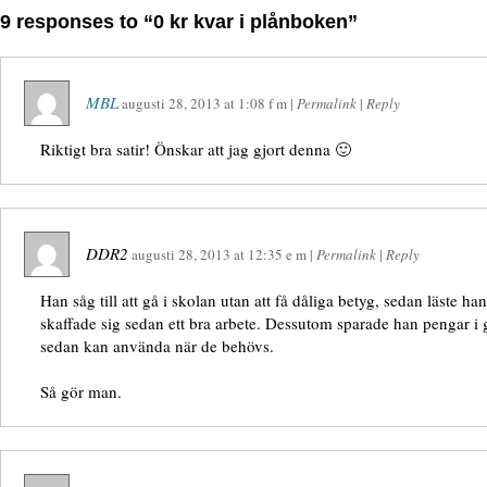
9 responses to “0 kr kvar i plånboken”
MBL
augusti 28, 2013
at
1:08 f m
|
Permalink
|
Reply
Riktigt bra satir! Önskar att jag gjort denna 🙂
DDR2
augusti 28, 2013
at
12:35 e m
|
Permalink
|
Reply
Han såg till att gå i skolan utan att få dåliga betyg, sedan läste ha
skaffade sig sedan ett bra arbete. Dessutom sparade han pengar i 
sedan kan använda när de behövs.
Så gör man.