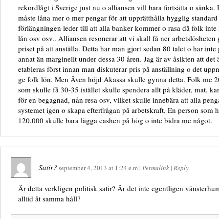
rekordlågt i Sverige just nu o alliansen vill bara fortsätta o sänka. De
måste låna mer o mer pengar för att upprätthålla hygglig standard 
förlängningen leder till att alla banker kommer o rasa då folk inte 
lån osv osv.. Alliansen resonerar att vi skall få ner arbetslöshete
priset på att anställa. Detta har man gjort sedan 80 talet o har int
annat än marginellt under dessa 30 åren. Jag är av åsikten att det
etableras först innan man diskuterar pris på anställning o det up
ge folk lön. Men Även höjd Akassa skulle gynna detta. Folk me 20
som skulle få 30-35 istället skulle spendera allt på kläder, mat, kan
för en begagnad, nån resa osv, vilket skulle innebära att alla pengar
systemet igen o skapa efterfrågan på arbetskraft. En person som 
120.000 skulle bara lägga cashen på hög o inte bidra me något.
Satir?
september 4, 2013
at
1:24 e m
|
Permalink
|
Reply
Är detta verkligen politisk satir? Är det inte egentligen vänsterhum
alltid åt samma håll?