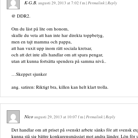
K-G.B.
augusti 29, 2013
at
7:02 f m
|
Permalink
|
Reply
@ DDR2.
Om du läst på lite om honom,
skulle du veta att han inte har direkta toppbetyg,
men en tajt mamma och pappa,
att han vuxit upp inom rätt sociala kretsar,
och att det inte alls handlar om att spara pengar,
utan att kunna fortsätta spendera på samma nivå..
…Skeppet sjunker
ang. satiren: Riktigt bra, killen kan helt klart trolla.
Nico
augusti 29, 2013
at
10:07 f m
|
Permalink
|
Reply
Det handlar om att priset på svenskt arbete sänks för att svensk ex
kunna stå sig bättre konkurensmässigt mot andra länder. Lön för ut