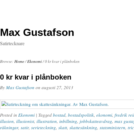
Max Gustafson
Satirtecknare
Browse:
Home
/
Ekonomi
/
0 kr kvar i plånboken
0 kr kvar i plånboken
By
Max Gustafson
on
augusti 27, 2013
Posted in
Ekonomi
| Tagged
bostad
,
bostadspolitik
,
ekonomi
,
fredrik rei
illusion
,
illusionist
,
illustration
,
inbillning
,
jobbskatteavdrag
,
max gusta
räkningar
,
satir
,
serieteckning
,
skatt
,
skattesänkning
,
statsministern
,
tri