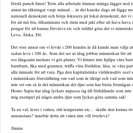
förstå punch linen! Trots alla arbetade timmar många lägger ned rä
annat än räkningar varje månad… är det kanske dags att lägga ned 
nationell demokrati och börja fokusera på lokal demokrati, det v
för att må bra, tillsammans och sluta med jakt efter att hava hava 
pengar för att kunna förvärva etc och istället göra det vi människ
Leva, Älska. Dö.
Det vore annat om vi levde i 200 hundra år då kunde man välja att
sedan leva i 100 år.. Som det ser ut idag jobbar människan för att l
oss långsamt medans vi gör planer. Vi hinner inte hjälpa våra bar
barnbarn, fika med grannen, träffa våra föräldrar, läsa, se våra par
alla ämnade för att vara. Pga den kapitalistiska världensdriv axel 
i människans föreställning om vad som är riktigt och vad som inte 
inte vet om så är det människan det djur som har bästa förmågan a
Homo Sapia har idag lyckats anpassa sig till förhållande som inte
mig exempel på några andra djur som lyckas göra samma sak!
Ta en val, lever i vatten, rätt temperatur etc… skulle den kunna ö
annanstans? innebär detta att valen inte vill överleva?
/Imma