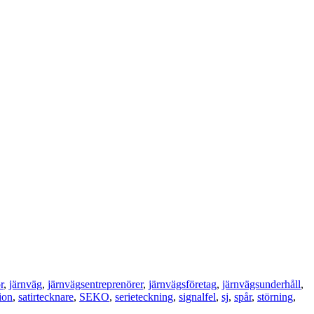
r
,
järnväg
,
järnvägsentreprenörer
,
järnvägsföretag
,
järnvägsunderhåll
,
ion
,
satirtecknare
,
SEKO
,
serieteckning
,
signalfel
,
sj
,
spår
,
störning
,