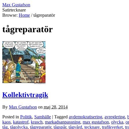
Max Gustafson
Satirtecknare
Browse:
Home
/
tågreparatör
tågreparatör
Kollektivtragik
By
Max Gustafson
on
maj 28, 2014
Posted in
Politik
,
Samhälle
| Tagged
avdemokratisering
,
avreglering
,
kaos
,
katastrof
,
krasch
,
markadsanpassning
,
max gustafson
,
olycka
,
o
tåg
,
tågolycka
,
tågreparatör
,
tågspår
,
tågvård
,
tecknare
,
trafikverket
,
tr