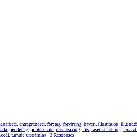
banarbete
,
entreprenörer
,
företag
,
förvirring
,
haveri
,
illustration
,
illustratö
reda
,
pendeltåg
,
politisk satir
,
privatisering
,
räls
,
raserad ledning
,
reparat
agedi
,
tumult
,
urspårning
|
3 Responses