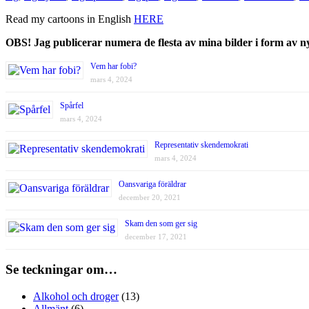
Read my cartoons in English
HERE
OBS! Jag publicerar numera de flesta av mina bilder i form av 
Vem har fobi?
mars 4, 2024
Spårfel
mars 4, 2024
Representativ skendemokrati
mars 4, 2024
Oansvariga föräldrar
december 20, 2021
Skam den som ger sig
december 17, 2021
Se teckningar om…
Alkohol och droger
(13)
Allmänt
(6)