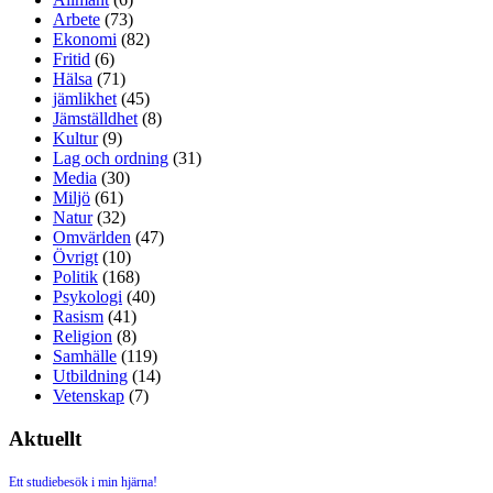
Arbete
(73)
Ekonomi
(82)
Fritid
(6)
Hälsa
(71)
jämlikhet
(45)
Jämställdhet
(8)
Kultur
(9)
Lag och ordning
(31)
Media
(30)
Miljö
(61)
Natur
(32)
Omvärlden
(47)
Övrigt
(10)
Politik
(168)
Psykologi
(40)
Rasism
(41)
Religion
(8)
Samhälle
(119)
Utbildning
(14)
Vetenskap
(7)
Aktuellt
Ett studiebesök i min hjärna!