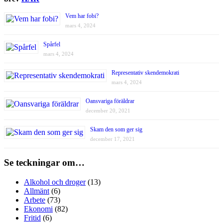
Vem har fobi?
mars 4, 2024
Spårfel
mars 4, 2024
Representativ skendemokrati
mars 4, 2024
Oansvariga föräldrar
december 20, 2021
Skam den som ger sig
december 17, 2021
Se teckningar om…
Alkohol och droger
(13)
Allmänt
(6)
Arbete
(73)
Ekonomi
(82)
Fritid
(6)