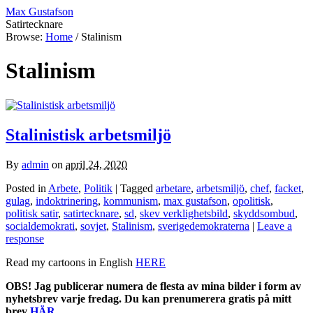
Max Gustafson
Satirtecknare
Browse:
Home
/
Stalinism
Stalinism
Stalinistisk arbetsmiljö
By
admin
on
april 24, 2020
Posted in
Arbete
,
Politik
| Tagged
arbetare
,
arbetsmiljö
,
chef
,
facket
,
gulag
,
indoktrinering
,
kommunism
,
max gustafson
,
opolitisk
,
politisk satir
,
satirtecknare
,
sd
,
skev verklighetsbild
,
skyddsombud
,
socialdemokrati
,
sovjet
,
Stalinism
,
sverigedemokraterna
|
Leave a
response
Read my cartoons in English
HERE
OBS! Jag publicerar numera de flesta av mina bilder i form av
nyhetsbrev varje fredag. Du kan prenumerera gratis på mitt
brev
HÄR