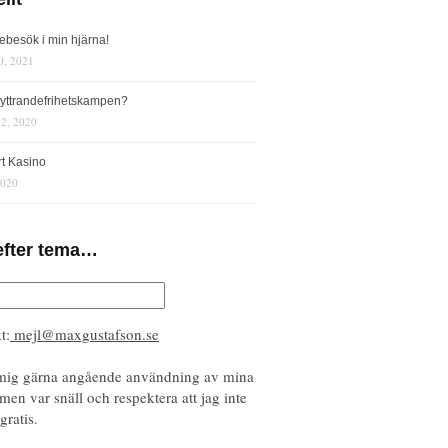
iebesök i min hjärna!
0, 2021
s yttrandefrihetskampen?
12, 2020
rt Kasino
2020
efter tema…
t:
mejl@maxgustafson.se
mig gärna angående användning av mina
 men var snäll och respektera att jag inte
gratis.