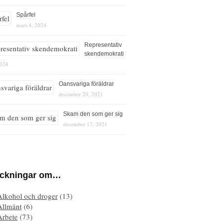
Spårfel
mars 4, 2024
Representativ
skendemokrati
2024
Oansvariga föräldrar
december 20, 2021
Skam den som ger sig
december 17, 2021
eckningar om…
Alkohol och droger
(13)
Allmänt
(6)
Arbete
(73)