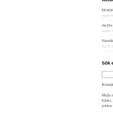
Ett stud
augusti 3
Var för
oktober 
Planetä
maj 25, 
Sök 
Kontak
Mejla 
bilder,
jobbar 