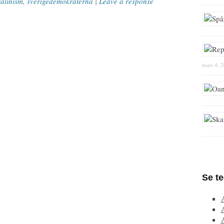
talinism
,
sverigedemokraterna
|
Leave a response
mars 4, 
Se t