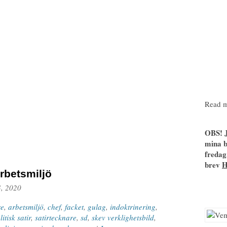
Read m
OBS! J
mina b
fredag
brev
arbetsmiljö
4, 2020
re
,
arbetsmiljö
,
chef
,
facket
,
gulag
,
indoktrinering
,
litisk satir
,
satirtecknare
,
sd
,
skev verklighetsbild
,