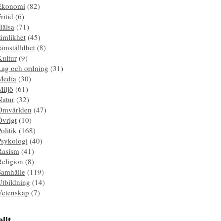
Ekonomi
(82)
ritid
(6)
Hälsa
(71)
ämlikhet
(45)
ämställdhet
(8)
Kultur
(9)
Lag och ordning
(31)
Media
(30)
Miljö
(61)
Natur
(32)
Omvärlden
(47)
Övrigt
(10)
olitik
(168)
Psykologi
(40)
Rasism
(41)
Religion
(8)
Samhälle
(119)
Utbildning
(14)
Vetenskap
(7)
llt