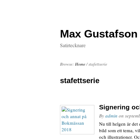
Max Gustafson
Satirtecknare
Browse:
Home
/
stafettserie
stafettserie
Signering o
By
admin
on
septem
Nu till helgen är de
bild som ett tema, vil
och illustrationer. O