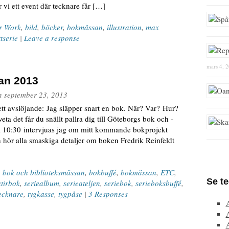
vi ett event där tecknare får […]
er Work
,
bild
,
böcker
,
bokmässan
,
illustration
,
max
ttserie
|
Leave a response
mars 4, 
an 2013
n
september 23, 2013
t avslöjande: Jag släpper snart en bok. När? Var? Hur?
veta det får du snällt pallra dig till Göteborgs bok och -
kl 10:30 intervjuas jag om mitt kommande bokprojekt
 hör alla smaskiga detaljer om boken Fredrik Reinfeldt
,
bok och biblioteksmässan
,
bokbuffé
,
bokmässan
,
ETC
,
Se t
atirbok
,
seriealbum
,
serieateljen
,
seriebok
,
serieboksbuffé
,
ecknare
,
tygkasse
,
tygpåse
|
3 Responses