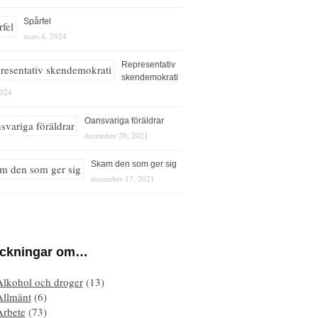
Spårfel
mars 4, 2024
Representativ
skendemokrati
2024
Oansvariga föräldrar
december 20, 2021
Skam den som ger sig
december 17, 2021
eckningar om…
Alkohol och droger
(13)
Allmänt
(6)
Arbete
(73)