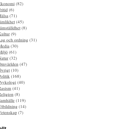
Ekonomi
(82)
ritid
(6)
Hälsa
(71)
ämlikhet
(45)
ämställdhet
(8)
Kultur
(9)
Lag och ordning
(31)
Media
(30)
Miljö
(61)
Natur
(32)
Omvärlden
(47)
Övrigt
(10)
olitik
(168)
Psykologi
(40)
Rasism
(41)
Religion
(8)
Samhälle
(119)
Utbildning
(14)
Vetenskap
(7)
llt