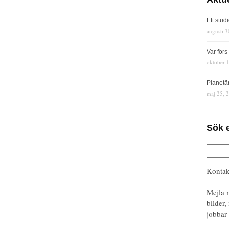
Ett stud
augusti 3
Var för
oktober 
Planetä
maj 25, 
Sök 
Kontak
Mejla 
bilder,
jobbar 