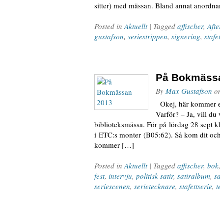
sitter) med mässan. Bland annat anordnar 
Posted in
Aktuellt
| Tagged
affischer
,
Aft
gustafson
,
seriestrippen
,
signering
,
stafe
På Bokmäss
By
Max Gustafson
o
Okej, här kommer et
Varför? – Ja, vill du 
biblioteksmässa. För på lördag 28 sept 
i ETC:s monter (B05:62). Så kom dit och
kommer […]
Posted in
Aktuellt
| Tagged
affischer
,
bok
fest
,
intervju
,
politisk satir
,
satiralbum
,
s
seriescenen
,
serietecknare
,
stafettserie
,
t