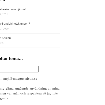
iebesök i min hjärna!
0, 2021
s yttrandefrihetskampen?
12, 2020
rt Kasino
2020
efter tema…
t:
mejl@maxgustafson.se
mig gärna angående användning av mina
 men var snäll och respektera att jag inte
gratis.