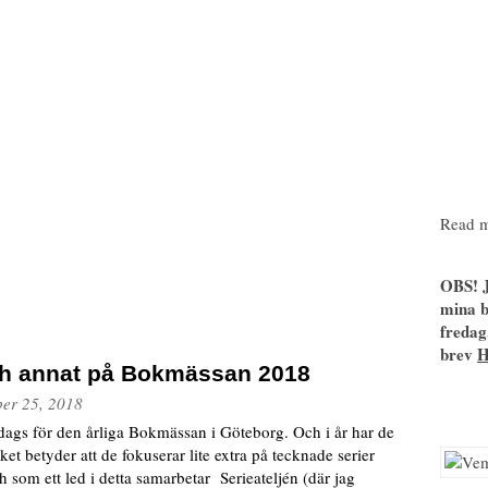
Read m
OBS! J
mina b
fredag
brev
ch annat på Bokmässan 2018
ber 25, 2018
t dags för den årliga Bokmässan i Göteborg. Och i år har de
ket betyder att de fokuserar lite extra på tecknade serier
ch som ett led i detta samarbetar Serieateljén (där jag