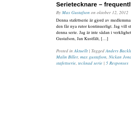
Serietecknare – frequent
By
Max Gustafson
on
oktober 12, 2012
Denna stafettserie är gjord av medlemmar
den får nya rutor kontinuerligt. Jag vill 
denna serie. Jag är inte sådan i verk
Gustafson, Jan Kustfält, […]
Posted in
Aktuellt
| Tagged
Anders Backl
Malin Biller
,
max gustafson
,
Nickan Jon
stafettserie
,
tecknad serie
|
5 Responses