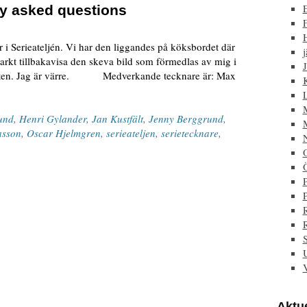
ly asked questions
F
 i Serieateljén. Vi har den liggandes på köksbordet där
j
starkt tillbakavisa den skeva bild som förmedlas av mig i
J
ligheten. Jag är värre. Medverkande tecknare är: Max
und
,
Henri Gylander
,
Jan Kustfält
,
Jenny Berggrund
,
asson
,
Oscar Hjelmgren
,
serieateljen
,
serietecknare
,
P
Aktue