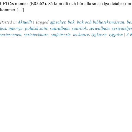
i ETC:s monter (B05:62). Så kom dit och hör alla smaskiga detaljer om
kommer […]
Posted in
Aktuellt
| Tagged
affischer
,
bok
,
bok och biblioteksmässan
,
bo
fest
,
intervju
,
politisk satir
,
satiralbum
,
satirbok
,
seriealbum
,
serieatelje
seriescenen
,
serietecknare
,
stafettserie
,
tecknare
,
tygkasse
,
tygpåse
|
3 