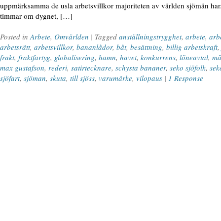
uppmärksamma de usla arbetsvillkor majoriteten av världen sjömän har.
timmar om dygnet, […]
Posted in
Arbete
,
Omvärlden
| Tagged
anställningstrygghet
,
arbete
,
arb
arbetsrätt
,
arbetsvillkor
,
bananlådor
,
båt
,
besättning
,
billig arbetskraft
frakt
,
fraktfartyg
,
globalisering
,
hamn
,
havet
,
konkurrens
,
löneavtal
,
mä
max gustafson
,
rederi
,
satirtecknare
,
schysta bananer
,
seko sjöfolk
,
sek
sjöfart
,
sjöman
,
skuta
,
till sjöss
,
varumärke
,
vilopaus
|
1 Response