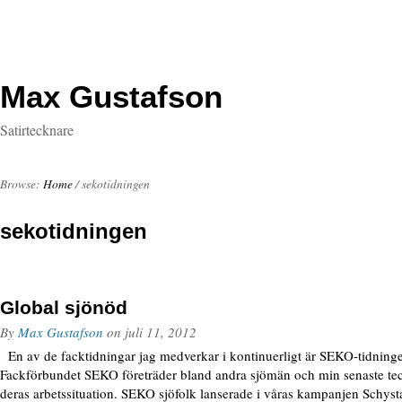
Max Gustafson
Satirtecknare
Browse:
Home
/
sekotidningen
sekotidningen
Global sjönöd
By
Max Gustafson
on
juli 11, 2012
En av de facktidningar jag medverkar i kontinuerligt är SEKO-tidningen
Fackförbundet SEKO företräder bland andra sjömän och min senaste te
deras arbetssituation. SEKO sjöfolk lanserade i våras kampanjen Schysta