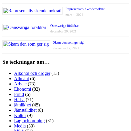
Representativ skendemokrati
mars 4, 2024
Oansvariga föräldrar
december 20, 2021
Skam den som ger sig
december 17, 2021
Se teckningar om…
Alkohol och droger
(13)
Allmänt
(6)
Arbete
(73)
Ekonomi
(82)
Fritid
(6)
Hälsa
(71)
jämlikhet
(45)
Jämställdhet
(8)
Kultur
(9)
Lag och ordning
(31)
Media
(30)