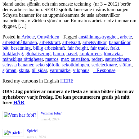
bland andra sjömän och min senaste teckning (nr 3 – 2012) berör
deras arbetssituation. SEKO sjöfolk lanserade i våras kampanjen
Schysta bananer för att uppmärksamma de usla arbetsvillkor
majoriteten av världen sjömän har. En matros arbetar tolv timmar om
dygnet, […]
Posted in
Arbete
,
Omvärlden
| Tagged
anställningstrygghet
,
arbete
,
arbetsföhållanden
,
arbetskraft
,
arbetsrätt
,
arbetsvillkor
,
bananlådor
,
båt
,
besättning
,
billig arbetskraft
,
fair freight
,
fair trade
,
frakt
,
fraktfartyg
,
globalisering
,
hamn
,
havet
,
konkurrens
,
löneavtal
,
mänskliga rättigheter
,
matros
,
max gustafson
,
rederi
,
satirtecknare
,
schysta bananer
,
seko sjöfolk
,
sekotidningen
,
serietecknare
,
sjöfart
,
sjöman
,
skuta
,
till sjöss
,
varumärke
,
vilopaus
|
1 Response
Read my cartoons in English
HERE
OBS! Jag publicerar numera de flesta av mina bilder i form av
nyhetsbrev varje fredag. Du kan prenumerera gratis på mitt
brev
HÄR
Vem har fobi?
mars 4, 2024
Spårfel
mars 4, 2024