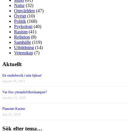
Miljö
(61)
Natur
(32)
Omvärlden
(47)
Övrigt
(10)
Politik
(168)
Psykologi
(40)
Rasism
(41)
Religion
(8)
Samhälle
(119)
Utbildning
(14)
Vetenskap
(7)
Aktuellt
Ett studiebesök i min hjärna!
augusti 30, 2021
Var förs yttrandefrihetskampen?
oktober 12, 2020
Planetärt Kasino
maj 25, 2020
Sök efter tema…