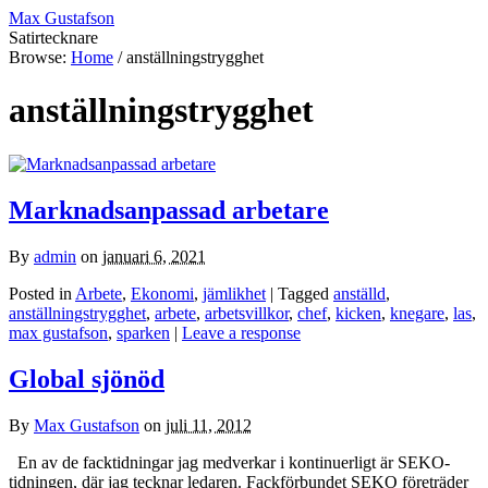
Max Gustafson
Satirtecknare
Browse:
Home
/
anställningstrygghet
anställningstrygghet
Marknadsanpassad arbetare
By
admin
on
januari 6, 2021
Posted in
Arbete
,
Ekonomi
,
jämlikhet
| Tagged
anställd
,
anställningstrygghet
,
arbete
,
arbetsvillkor
,
chef
,
kicken
,
knegare
,
las
,
max gustafson
,
sparken
|
Leave a response
Global sjönöd
By
Max Gustafson
on
juli 11, 2012
En av de facktidningar jag medverkar i kontinuerligt är SEKO-
tidningen, där jag tecknar ledaren. Fackförbundet SEKO företräder