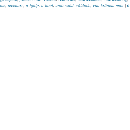
om
,
tecknare
,
u-hjälp
,
u-land
,
understöd
,
våldtäkt
,
vita kränkta män
|
6