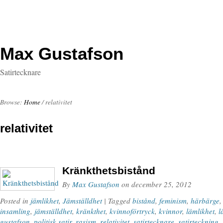
Max Gustafson
Satirtecknare
Browse:
Home
/
relativitet
relativitet
Kränkthetsbistånd
By
Max Gustafson
on
december 25, 2012
Posted in
jämlikhet
,
Jämställdhet
| Tagged
bistånd
,
feminism
,
härbärge
insamling
,
jämställdhet
,
kränkthet
,
kvinnoförtryck
,
kvinnor
,
lämlikhet
,
l
gustafson
,
politisk satir
,
rasism
,
relativitet
,
satirtecknare
,
satirteckning
,