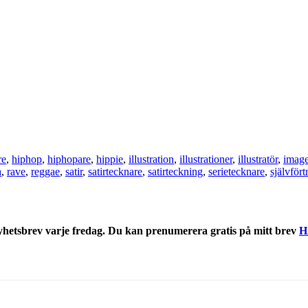
re
,
hiphop
,
hiphopare
,
hippie
,
illustration
,
illustrationer
,
illustratör
,
imag
a
,
rave
,
reggae
,
satir
,
satirtecknare
,
satirteckning
,
serietecknare
,
självför
nyhetsbrev varje fredag. Du kan prenumerera gratis på mitt brev
H