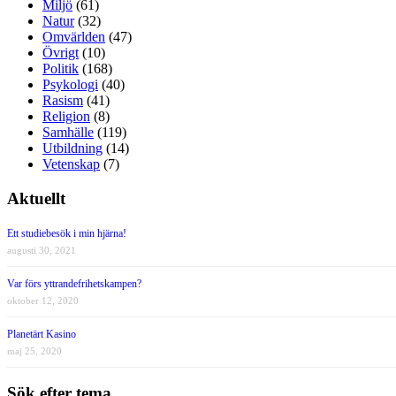
Miljö
(61)
Natur
(32)
Omvärlden
(47)
Övrigt
(10)
Politik
(168)
Psykologi
(40)
Rasism
(41)
Religion
(8)
Samhälle
(119)
Utbildning
(14)
Vetenskap
(7)
Aktuellt
Ett studiebesök i min hjärna!
augusti 30, 2021
Var förs yttrandefrihetskampen?
oktober 12, 2020
Planetärt Kasino
maj 25, 2020
Sök efter tema…