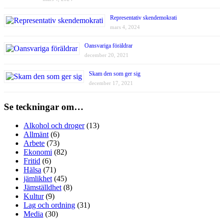
Representativ skendemokrati
mars 4, 2024
Oansvariga föräldrar
december 20, 2021
Skam den som ger sig
december 17, 2021
Se teckningar om…
Alkohol och droger
(13)
Allmänt
(6)
Arbete
(73)
Ekonomi
(82)
Fritid
(6)
Hälsa
(71)
jämlikhet
(45)
Jämställdhet
(8)
Kultur
(9)
Lag och ordning
(31)
Media
(30)