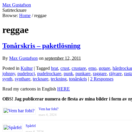
Max Gustafson
Satirtecknare
Browse:
Home
/
reggae
reggae
Tonårskris – paketlösning
By
Max Gustafson
on
september 12, 2011
Posted in
Kultur
| Tagged
brat
,
crust
,
crustare
,
emo
,
gotare
,
hårdrocka
johnny
,
pudelrocj
,
pudelrockare
,
punk
,
punkare
,
raggare
,
räjvare
,
rast
synth
,
synthare
,
tecknare
,
teckning
,
tonårskris
|
2 Responses
Read my cartoons in English
HERE
OBS! Jag publicerar numera de flesta av mina bilder i form av 
Vem har fobi?
mars 4, 2024
Spårfel
mars 4, 2024