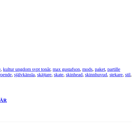
e
,
kultur ungdom svpt tonår
,
max gustafson
,
mods
,
paket
,
partille
troende
,
självkänsla
,
skäjtare
,
skate
,
skinhead
,
skinnhuvud
,
stekare
,
stil
,
ÄR