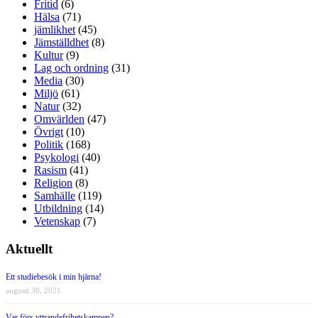
Fritid
(6)
Hälsa
(71)
jämlikhet
(45)
Jämställdhet
(8)
Kultur
(9)
Lag och ordning
(31)
Media
(30)
Miljö
(61)
Natur
(32)
Omvärlden
(47)
Övrigt
(10)
Politik
(168)
Psykologi
(40)
Rasism
(41)
Religion
(8)
Samhälle
(119)
Utbildning
(14)
Vetenskap
(7)
Aktuellt
Ett studiebesök i min hjärna!
augusti 30, 2021
Var förs yttrandefrihetskampen?