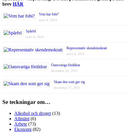
brev
HÄR
Vem har fobi?
mars 4, 2024
Spårfel
mars 4, 2024
Representativ skendemokrati
mars 4, 2024
Oansvariga föräldrar
december 20, 2021
Skam den som ger sig
december 17, 2021
Se teckningar om…
Alkohol och droger
(13)
Allmänt
(6)
Arbete
(73)
Ekonomi
(82)