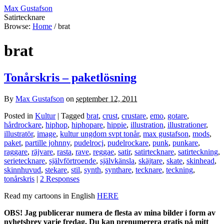
Max Gustafson
Satirtecknare
Browse:
Home
/
brat
brat
Tonårskris – paketlösning
By
Max Gustafson
on
september 12, 2011
Posted in
Kultur
| Tagged
brat
,
crust
,
crustare
,
emo
,
gotare
,
hårdrockare
,
hiphop
,
hiphopare
,
hippie
,
illustration
,
illustrationer
,
illustratör
,
image
,
kultur ungdom svpt tonår
,
max gustafson
,
mods
,
paket
,
partille johnny
,
pudelrocj
,
pudelrockare
,
punk
,
punkare
,
raggare
,
räjvare
,
rasta
,
rave
,
reggae
,
satir
,
satirtecknare
,
satirteckning
,
serietecknare
,
självförtroende
,
självkänsla
,
skäjtare
,
skate
,
skinhead
,
skinnhuvud
,
stekare
,
stil
,
synth
,
synthare
,
tecknare
,
teckning
,
tonårskris
|
2 Responses
Read my cartoons in English
HERE
OBS! Jag publicerar numera de flesta av mina bilder i form av
nyhetsbrev varje fredag. Du kan prenumerera gratis på mitt