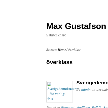
Max Gustafson
Satirtecknare
Browse:
Home
/
överklass
överklass
Sverigedemok
By
admin
on
decemb
Posted in
Ekonomi
,
jämlikhet
,
Politik
,
Ra