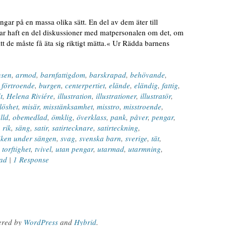
ngar på en massa olika sätt. En del av dem äter till
har haft en del diskussioner med matpersonalen om det, om
att de måste få äta sig riktigt mätta.« Ur Rädda barnens
nsen
,
armod
,
barnfattigdom
,
barskrapad
,
behövande
,
å förtroende
,
burgen
,
centerpertiet
,
elände
,
eländig
,
fattig
,
t
,
Helena Riviére
,
illustration
,
illustrationer
,
illustratör
,
löshet
,
misär
,
misstänksamhet
,
misstro
,
misstroende
,
lld
,
obemedlad
,
ömklig
,
överklass
,
pank
,
påver
,
pengar
,
,
rik
,
säng
,
satir
,
satirtecknare
,
satirteckning
,
ken under sängen
,
svag
,
svenska barn
,
sverige
,
tät
,
,
torftighet
,
tvivel
,
utan pengar
,
utarmad
,
utarmning
,
rad
|
1 Response
ered by
WordPress
and
Hybrid
.