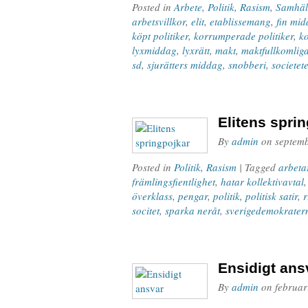
Posted in
Arbete
,
Politik
,
Rasism
,
Samhäl
arbetsvillkor
,
elit
,
etablissemang
,
fin mi
köpt politiker
,
korrumperade politiker
,
k
lyxmiddag
,
lyxrätt
,
makt
,
maktfullkomlig
sd
,
sjurätters middag
,
snobberi
,
societet
Elitens spri
By
admin
on
septem
Posted in
Politik
,
Rasism
| Tagged
arbetar
främlingsfientlighet
,
hatar kollektivavtal
överklass
,
pengar
,
politik
,
politisk satir
,
r
socitet
,
sparka neråt
,
sverigedemokrater
Ensidigt ans
By
admin
on
februar