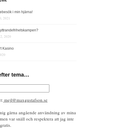
iebesök i min hjärna!
0, 2021
s yttrandefrihetskampen?
12, 2020
rt Kasino
2020
efter tema…
t:
mejl@maxgustafson.se
mig gärna angående användning av mina
 men var snäll och respektera att jag inte
gratis.