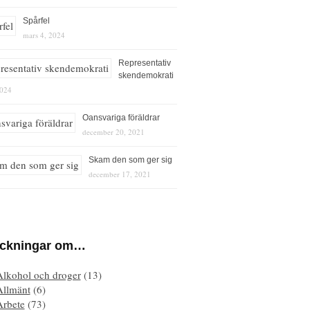
Spårfel
mars 4, 2024
Representativ
skendemokrati
2024
Oansvariga föräldrar
december 20, 2021
Skam den som ger sig
december 17, 2021
eckningar om…
Alkohol och droger
(13)
Allmänt
(6)
Arbete
(73)