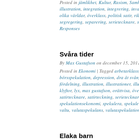
Posted in
jämlikhet
,
Kultur
,
Rasism
,
Samh
illustration
,
integration
,
integrering
,
inv
olika världar
,
överklass
,
politisk satir
,
ri
segregering
,
separering
,
serietecknare
,
Responses
Svåra tider
By
Max Gustafson
on
december 15, 201
Posted in
Ekonomi
| Tagged
arbetarklass
börsspekulation
,
depression
,
dra åt svå
fördelning
,
illustration
,
illustrationer
,
ill
klyftor
,
lyx
,
max gustafson
,
orättvisa
,
öve
satirtecknare
,
satirteckning
,
serieteckna
spekulationsekonomi
,
spekulera
,
spekule
valtu
,
valutaspekulans
,
valutaspekulatio
Elaka barn