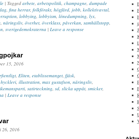
le
| Tagged
arbete
,
arbetspolitik
,
champagne
,
dumpade
ddag
,
fina herrar
,
folkförakt
,
högfärd
,
jobb
,
kollektivavtal
,
F
orruption
,
lobbying
,
lobbyism
,
lönedumpning
,
lyx
,
a
,
näringsliv
,
överhet
,
överklass
,
påverkan
,
samhällstopp
,
j
en
,
sverigedemokraterna
|
Leave a response
J
ngpojkar
ber 15, 2016
fientligt
,
Eliten
,
etablissemanget
,
fjäsk
,
,
hyckleri
,
illustration
,
max gustafson
,
näringsliv
,
P
ikemansparti
,
satirteckning
,
sd
,
slicka uppåt
,
smicker
,
na
|
Leave a response
var
i 26, 2016
Aktue