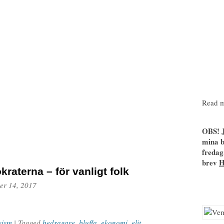
Read m
OBS! J
mina b
fredag
brev
raterna – för vanligt folk
er 14, 2017
sism
| Tagged
bedragare
,
bluffa
,
ekonomi
,
elit
,