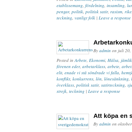
etablissemang
,
fördelning
,
insamling
,
lu
pengar
,
politik
,
politisk satir
,
rasism
,
rik
teckning
,
vanligt folk
|
Leave a response
Arbetarkonk
By
admin
on
juli 20
Posted in
Arbete
,
Ekonomi
,
Hälsa
,
jämlik
förenen eder
,
arbetarklass
,
arbete
,
arbe
elit
,
enade vi stå söndrade vi falla
,
hemtj
konflikt
,
konkurrens
,
lön
,
lönesänkning
,
överklass
,
politisk satir
,
satirteckning
,
sj
strejk
,
teckning
|
Leave a response
Att köpa en 
By
admin
on
oktober