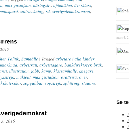
ra
,
max gustafson
,
näringsliv
,
ojämlikhet
,
överklass
,
emansparti
,
satirteckning
,
sd
,
sverigedemokraterna
,
mars 4, 
urrens
, 2017
het
,
Politik
,
Samhälle
| Tagged
arbetare i alla länder
tsmarknad
,
arbetsrätt
,
arbetstagare
,
bankdirektörer
,
bråk
,
änst
,
illustration
,
jobb
,
kamp
,
klassamhälle
,
knegare
,
lyxstrejk
,
maktelit
,
max gustafson
,
orättvisa
,
över
,
uksköterskor
,
sopgubbar
,
sopstrejk
,
splittring
,
städare
,
Se t
sverigedemokrat
 3, 2016