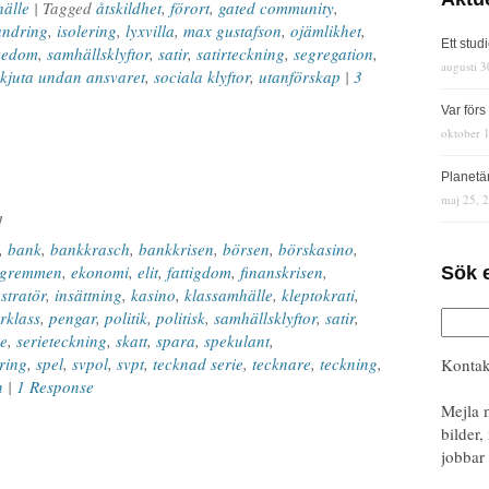
älle
| Tagged
åtskildhet
,
förort
,
gated community
,
andring
,
isolering
,
lyxvilla
,
max gustafson
,
ojämlikhet
,
Ett stud
kedom
,
samhällsklyftor
,
satir
,
satirteckning
,
segregation
,
augusti 3
skjuta undan ansvaret
,
sociala klyftor
,
utanförskap
|
3
Var för
oktober 
Planetä
maj 25, 
1
,
bank
,
bankkrasch
,
bankkrisen
,
börsen
,
börskasino
,
ngremmen
,
ekonomi
,
elit
,
fattigdom
,
finanskrisen
,
Sök 
ustratör
,
insättning
,
kasino
,
klassamhälle
,
kleptokrati
,
rklass
,
pengar
,
politik
,
politisk
,
samhällsklyftor
,
satir
,
re
,
serieteckning
,
skatt
,
spara
,
spekulant
,
ring
,
spel
,
svpol
,
svpt
,
tecknad serie
,
tecknare
,
teckning
,
Kontak
n
|
1 Response
Mejla 
bilder,
jobbar 