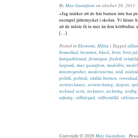
By
Max Gustafson
on
oktober 26, 2011
»Jag märker att de här barnen inte har pe
exempel jättemycket i skolan. Vi lärare 
att de måste få ta mer än fem köttbullar, 
[…]
Posted in
Ekonomi
,
Hälsa
| Tagged
allia
bemedlad
,
besutten
,
black
,
brist
,
brist p
fattigutblottad
,
förmögen
,
fredrik reinfeld
luspank
,
max gustafson
,
medellös
,
medel
misstrogenhet
,
moderaterna
,
nöd
,
nödstä
politik
,
politisk
,
rädda barnen
,
renrakad
serietecknare
,
serieteckning
,
skepsis
,
spö
tecknad serie
,
tecknare
,
teckning
,
torftig
utfattig
,
välbärgad
,
välbeställd
,
välsitue
Copyright © 2026
Max Gustafson
.
Pow