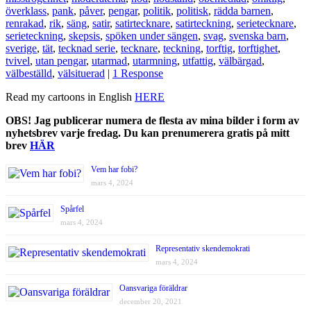
överklass
,
pank
,
påver
,
pengar
,
politik
,
politisk
,
rädda barnen
,
renrakad
,
rik
,
säng
,
satir
,
satirtecknare
,
satirteckning
,
serietecknare
,
serieteckning
,
skepsis
,
spöken under sängen
,
svag
,
svenska barn
,
sverige
,
tät
,
tecknad serie
,
tecknare
,
teckning
,
torftig
,
torftighet
,
tvivel
,
utan pengar
,
utarmad
,
utarmning
,
utfattig
,
välbärgad
,
välbeställd
,
välsituerad
|
1 Response
Read my cartoons in English
HERE
OBS! Jag publicerar numera de flesta av mina bilder i form av
nyhetsbrev varje fredag. Du kan prenumerera gratis på mitt
brev
HÄR
Vem har fobi?
mars 4, 2024
Spårfel
mars 4, 2024
Representativ skendemokrati
mars 4, 2024
Oansvariga föräldrar
december 20, 2021