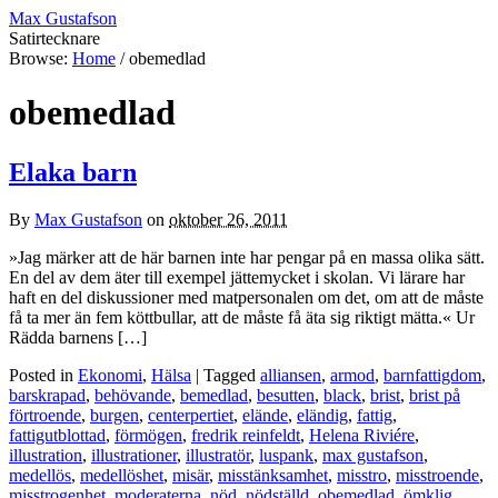
Max Gustafson
Satirtecknare
Browse:
Home
/
obemedlad
obemedlad
Elaka barn
By
Max Gustafson
on
oktober 26, 2011
»Jag märker att de här barnen inte har pengar på en massa olika sätt.
En del av dem äter till exempel jättemycket i skolan. Vi lärare har
haft en del diskussioner med matpersonalen om det, om att de måste
få ta mer än fem köttbullar, att de måste få äta sig riktigt mätta.« Ur
Rädda barnens […]
Posted in
Ekonomi
,
Hälsa
| Tagged
alliansen
,
armod
,
barnfattigdom
,
barskrapad
,
behövande
,
bemedlad
,
besutten
,
black
,
brist
,
brist på
förtroende
,
burgen
,
centerpertiet
,
elände
,
eländig
,
fattig
,
fattigutblottad
,
förmögen
,
fredrik reinfeldt
,
Helena Riviére
,
illustration
,
illustrationer
,
illustratör
,
luspank
,
max gustafson
,
medellös
,
medellöshet
,
misär
,
misstänksamhet
,
misstro
,
misstroende
,
misstrogenhet
,
moderaterna
,
nöd
,
nödställd
,
obemedlad
,
ömklig
,