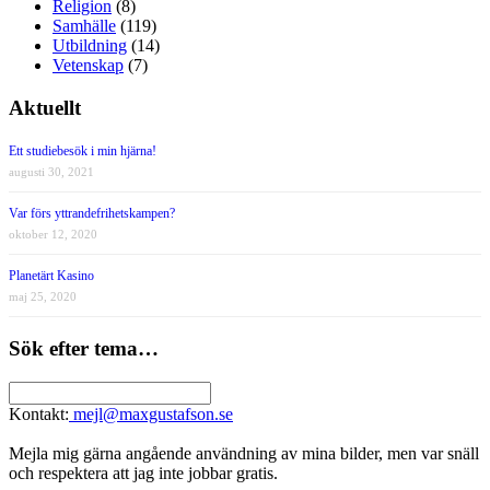
Religion
(8)
Samhälle
(119)
Utbildning
(14)
Vetenskap
(7)
Aktuellt
Ett studiebesök i min hjärna!
augusti 30, 2021
Var förs yttrandefrihetskampen?
oktober 12, 2020
Planetärt Kasino
maj 25, 2020
Sök efter tema…
Kontakt:
mejl@maxgustafson.se
Mejla mig gärna angående användning av mina bilder, men var snäll
och respektera att jag inte jobbar gratis.