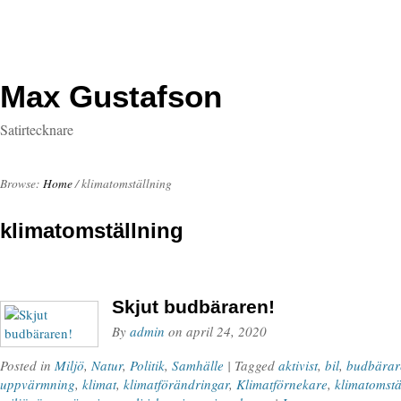
Max Gustafson
Satirtecknare
Browse:
Home
/
klimatomställning
klimatomställning
Skjut budbäraren!
By
admin
on
april 24, 2020
Posted in
Miljö
,
Natur
,
Politik
,
Samhälle
| Tagged
aktivist
,
bil
,
budbärar
uppvärmning
,
klimat
,
klimatförändringar
,
Klimatförnekare
,
klimatomstä