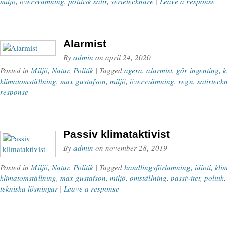
miljö
,
översvämning
,
politisk satir
,
serietecknare
|
Leave a response
Alarmist
By
admin
on
april 24, 2020
Posted in
Miljö
,
Natur
,
Politik
| Tagged
agera
,
alarmist
,
gör ingenting
,
k
klimatomställning
,
max gustafson
,
miljö
,
översvämning
,
regn
,
satirteck
response
Passiv klimataktivist
By
admin
on
november 28, 2019
Posted in
Miljö
,
Natur
,
Politik
| Tagged
handlingsförlamning
,
idioti
,
kli
klimatomställning
,
max gustafson
,
miljö
,
omställning
,
passivitet
,
politik
tekniska lösningar
|
Leave a response