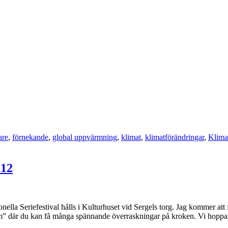
are
,
förnekande
,
global uppvärmning
,
klimat
,
klimatförändringar
,
Klima
012
nella Seriefestival hålls i Kulturhuset vid Sergels torg. Jag kommer att
mm” där du kan få många spännande överraskningar på kroken. Vi hopp