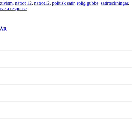
ktivism
,
nätrot 12
,
natrot12
,
politisk satir
,
rolig gubbe
,
satirteckningar
,
ave a response
ÄR