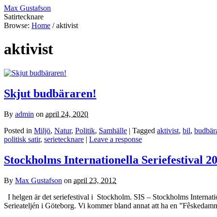
Max Gustafson
Satirtecknare
Browse:
Home
/
aktivist
aktivist
Skjut budbäraren!
By
admin
on
april 24, 2020
Posted in
Miljö
,
Natur
,
Politik
,
Samhälle
| Tagged
aktivist
,
bil
,
budbär
politisk satir
,
serietecknare
|
Leave a response
Stockholms Internationella Seriefestival 2
By
Max Gustafson
on
april 23, 2012
I helgen är det seriefestival i Stockholm. SIS – Stockholms Internatio
Serieateljén i Göteborg. Vi kommer bland annat att ha en ”Fêskeda