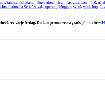
gare
,
fantasy
,
fiskedamm
,
illustration
,
mässa
,
max gustafson
,
miljö
,
näta
Internationella Seriefestival
,
supermiljöbloggen
,
svpol
,
workshop
|
Le
nyhetsbrev varje fredag. Du kan prenumerera gratis på mitt brev
H