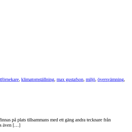
tförnekare
,
klimatomställning
,
max gustafson
,
miljö
,
översvämning
,
 finnas på plats tillsammans med ett gäng andra tecknare från
as även […]