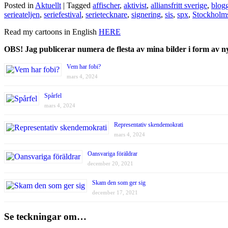
Posted in
Aktuellt
| Tagged
affischer
,
aktivist
,
alliansfritt sverige
,
blog
serieateljen
,
seriefestival
,
serietecknare
,
signering
,
sis
,
spx
,
Stockholms 
Read my cartoons in English
HERE
OBS! Jag publicerar numera de flesta av mina bilder i form av 
Vem har fobi?
mars 4, 2024
Spårfel
mars 4, 2024
Representativ skendemokrati
mars 4, 2024
Oansvariga föräldrar
december 20, 2021
Skam den som ger sig
december 17, 2021
Se teckningar om…