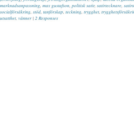
marknadsanpassning
,
max gustafson
,
politisk satir
,
satirtecknare
,
satir
socialförsäkring
,
stöd
,
tanförskap
,
teckning
,
trygghet
,
trygghetsförsäkri
utsatthet
,
vänner
|
2 Responses