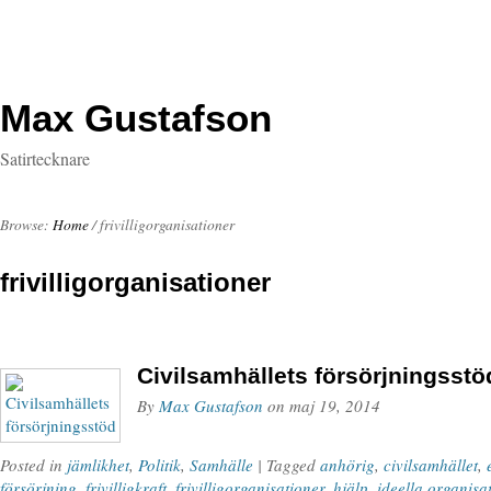
Max Gustafson
Satirtecknare
Browse:
Home
/
frivilligorganisationer
frivilligorganisationer
Civilsamhällets försörjningsstö
By
Max Gustafson
on
maj 19, 2014
Posted in
jämlikhet
,
Politik
,
Samhälle
| Tagged
anhörig
,
civilsamhället
,
försörjning
,
frivilligkraft
,
frivilligorganisationer
,
hjälp
,
ideella organisa