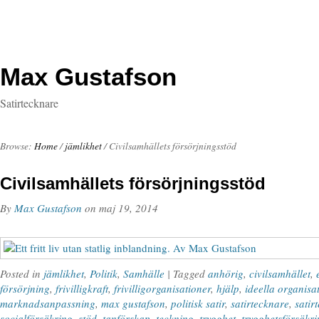
Max Gustafson
Satirtecknare
Browse:
Home
/
jämlikhet
/
Civilsamhällets försörjningsstöd
Civilsamhällets försörjningsstöd
By
Max Gustafson
on
maj 19, 2014
Posted in
jämlikhet
,
Politik
,
Samhälle
| Tagged
anhörig
,
civilsamhället
,
försörjning
,
frivilligkraft
,
frivilligorganisationer
,
hjälp
,
ideella organisa
marknadsanpassning
,
max gustafson
,
politisk satir
,
satirtecknare
,
satir
socialförsäkring
,
stöd
,
tanförskap
,
teckning
,
trygghet
,
trygghetsförsäkri