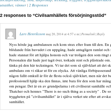
utsatthet
,
vänner
|
2 Responses
2 responses to “Civilsamhällets försörjningsstöd”
Lars Henriksson
maj 20, 2014
at
4:57 e m
|
Permalink
|
Reply
Nyss hörde jag ambulansen och kom strax efter fram till den. En
blödande från huvudet i en uppgång, hade antagligen ramlat och sl
hade stannat för att hjälpa honom och var troligen den som ringt
Personalen där hade just tagit över, torkade rent och plåstrade om
tänka på den här teckningen. Vi tar det som så självklart att det
ambulans om vi råkar ut för en olycka. Att vänliga förbipasserand
någon fallit omkull är för de flesta också självklart, men när det b
professionell hjälp ska den finnas, inte bara för den som har mång
om pengar. Det är en av grundpelarna i ett civiliserat samhälle och
Thatcher och hennes ”There is no such thing as a society” . De so
tryggheten på ”civilsamhället” är i själva verket ute efter att avska
samhället.